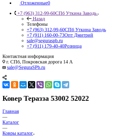
Отложенные
0
+7 (963) 312-99-60
СПб Уткина Заводь
Назад
Телефоны
+7 (963) 312-99-60
СПб Уткина Заводь
+7 (911) 160-00-73
Опт Дмитрий
sale@seguraspb.ru
+7 (911) 179-40-40
Розница
Контактная информация
г. СПб, Покровская дорога 14 А
sale@SeguraSPb.ru
Ковер Теразза 53002 52022
Главная
—
Каталог
—
Ковры каталог