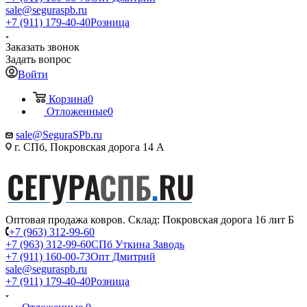
sale@seguraspb.ru
+7 (911) 179-40-40
Розница
Заказать звонок
Задать вопрос
Войти
Корзина
0
Отложенные
0
sale@SeguraSPb.ru
г. СПб, Покровская дорога 14 А
Оптовая продажа ковров. Склад: Покровская дорога 16 лит Б
+7 (963) 312-99-60
+7 (963) 312-99-60
СПб Уткина Заводь
+7 (911) 160-00-73
Опт Дмитрий
sale@seguraspb.ru
+7 (911) 179-40-40
Розница