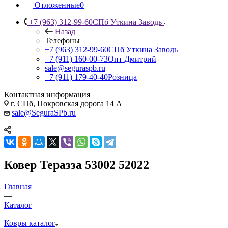
Отложенные
0
+7 (963) 312-99-60
СПб Уткина Заводь
Назад
Телефоны
+7 (963) 312-99-60
СПб Уткина Заводь
+7 (911) 160-00-73
Опт Дмитрий
sale@seguraspb.ru
+7 (911) 179-40-40
Розница
Контактная информация
г. СПб, Покровская дорога 14 А
sale@SeguraSPb.ru
Ковер Теразза 53002 52022
Главная
—
Каталог
—
Ковры каталог