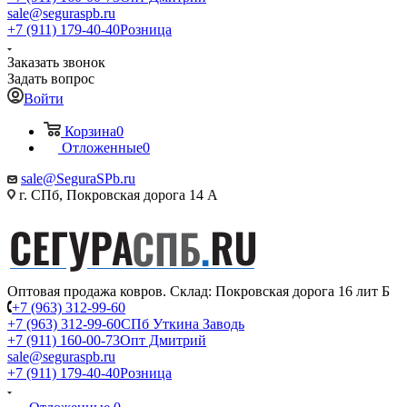
sale@seguraspb.ru
+7 (911) 179-40-40
Розница
Заказать звонок
Задать вопрос
Войти
Корзина
0
Отложенные
0
sale@SeguraSPb.ru
г. СПб, Покровская дорога 14 А
Оптовая продажа ковров. Склад: Покровская дорога 16 лит Б
+7 (963) 312-99-60
+7 (963) 312-99-60
СПб Уткина Заводь
+7 (911) 160-00-73
Опт Дмитрий
sale@seguraspb.ru
+7 (911) 179-40-40
Розница