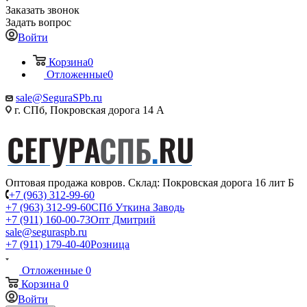
Заказать звонок
Задать вопрос
Войти
Корзина
0
Отложенные
0
sale@SeguraSPb.ru
г. СПб, Покровская дорога 14 А
Оптовая продажа ковров. Склад: Покровская дорога 16 лит Б
+7 (963) 312-99-60
+7 (963) 312-99-60
СПб Уткина Заводь
+7 (911) 160-00-73
Опт Дмитрий
sale@seguraspb.ru
+7 (911) 179-40-40
Розница
Отложенные
0
Корзина
0
Войти