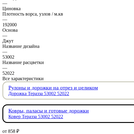
—
Циновка
Плотность ворса, узлов / м.кв
—
192000
Основа
—
Джут
Название дизайна
—
53002
Название расцветки
—
52022
Все характеристики
Рулоны и дорожки на отрез и целиком
Дорожка Теразза 53002 52022
Ковры, паласы и готовые дорожки
Ковер Теразза 53002 52022
от
858 ₽