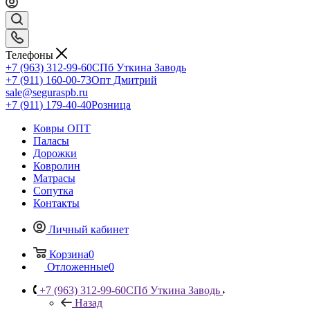
Телефоны
+7 (963) 312-99-60
СПб Уткина Заводь
+7 (911) 160-00-73
Опт Дмитрий
sale@seguraspb.ru
+7 (911) 179-40-40
Розница
Ковры ОПТ
Паласы
Дорожки
Ковролин
Матрасы
Сопутка
Контакты
Личный кабинет
Корзина
0
Отложенные
0
+7 (963) 312-99-60
СПб Уткина Заводь
Назад