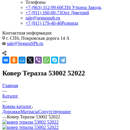
Телефоны
+7 (963) 312-99-60
СПб Уткина Заводь
+7 (911) 160-00-73
Опт Дмитрий
sale@seguraspb.ru
+7 (911) 179-40-40
Розница
Контактная информация
г. СПб, Покровская дорога 14 А
sale@SeguraSPb.ru
Ковер Теразза 53002 52022
Главная
—
Каталог
—
Ковры каталог
Дорожки
Матрасы
Сопутствующие
—
Ковер Теразза 53002 52022