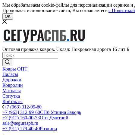
Мы обрабатываем cookie-файлы для персонализации сервиса и д
Продолжая использование сайта, Вы соглашаетесь
c Политикой
OK
Оптовая продажа ковров. Склад: Покровская дорога 16 лит Б
Ковры ОПТ
Паласы
Дорожки
Ковролин
Матрасы
Сопутка
Контакты
+7 (963) 312-99-60
+7 (963) 312-99-60
СПб Уткина Заводь
+7 (911) 160-00-73
Опт Дмитрий
sale@seguraspb.ru
+7 (911) 179-40-40
Розница