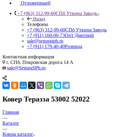
Отложенные
0
+7 (963) 312-99-60
СПб Уткина Заводь
Назад
Телефоны
+7 (963) 312-99-60
СПб Уткина Заводь
+7 (911) 160-00-73
Опт Дмитрий
sale@seguraspb.ru
+7 (911) 179-40-40
Розница
Контактная информация
г. СПб, Покровская дорога 14 А
sale@SeguraSPb.ru
Ковер Теразза 53002 52022
Главная
—
Каталог
—
Ковры каталог