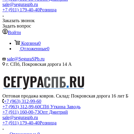
sale@seguraspb.ru
+7 (911) 179-40-40
Розница
Заказать звонок
Задать вопрос
Войти
Корзина
0
Отложенные
0
sale@SeguraSPb.ru
г. СПб, Покровская дорога 14 А
Оптовая продажа ковров. Склад: Покровская дорога 16 лит Б
+7 (963) 312-99-60
+7 (963) 312-99-60
СПб Уткина Заводь
+7 (911) 160-00-73
Опт Дмитрий
sale@seguraspb.ru
+7 (911) 179-40-40
Розница