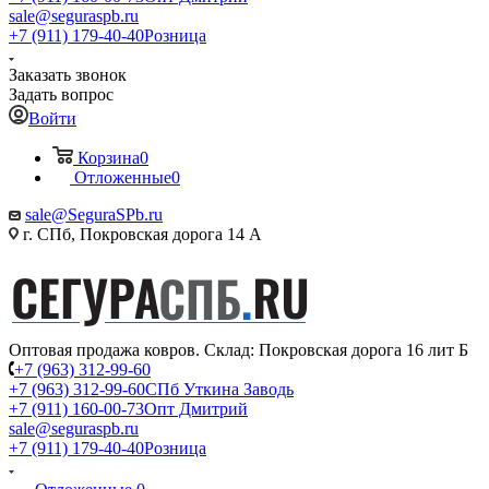
sale@seguraspb.ru
+7 (911) 179-40-40
Розница
Заказать звонок
Задать вопрос
Войти
Корзина
0
Отложенные
0
sale@SeguraSPb.ru
г. СПб, Покровская дорога 14 А
Оптовая продажа ковров. Склад: Покровская дорога 16 лит Б
+7 (963) 312-99-60
+7 (963) 312-99-60
СПб Уткина Заводь
+7 (911) 160-00-73
Опт Дмитрий
sale@seguraspb.ru
+7 (911) 179-40-40
Розница