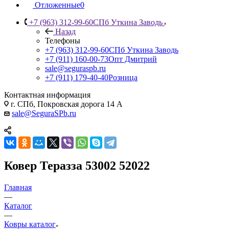
Отложенные
0
+7 (963) 312-99-60
СПб Уткина Заводь
Назад
Телефоны
+7 (963) 312-99-60
СПб Уткина Заводь
+7 (911) 160-00-73
Опт Дмитрий
sale@seguraspb.ru
+7 (911) 179-40-40
Розница
Контактная информация
г. СПб, Покровская дорога 14 А
sale@SeguraSPb.ru
Ковер Теразза 53002 52022
Главная
—
Каталог
—
Ковры каталог