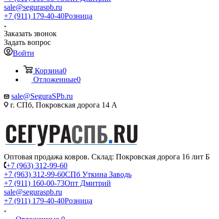
sale@seguraspb.ru
+7 (911) 179-40-40
Розница
Заказать звонок
Задать вопрос
Войти
Корзина
0
Отложенные
0
sale@SeguraSPb.ru
г. СПб, Покровская дорога 14 А
Оптовая продажа ковров. Склад: Покровская дорога 16 лит Б
+7 (963) 312-99-60
+7 (963) 312-99-60
СПб Уткина Заводь
+7 (911) 160-00-73
Опт Дмитрий
sale@seguraspb.ru
+7 (911) 179-40-40
Розница