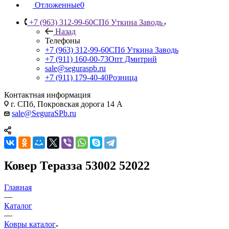
Отложенные
0
+7 (963) 312-99-60
СПб Уткина Заводь
Назад
Телефоны
+7 (963) 312-99-60
СПб Уткина Заводь
+7 (911) 160-00-73
Опт Дмитрий
sale@seguraspb.ru
+7 (911) 179-40-40
Розница
Контактная информация
г. СПб, Покровская дорога 14 А
sale@SeguraSPb.ru
Ковер Теразза 53002 52022
Главная
—
Каталог
—
Ковры каталог