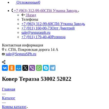
Отложенные
0
+7 (963) 312-99-60
СПб Уткина Заводь
Назад
Телефоны
+7 (963) 312-99-60
СПб Уткина Заводь
+7 (911) 160-00-73
Опт Дмитрий
sale@seguraspb.ru
+7 (911) 179-40-40
Розница
Контактная информация
г. СПб, Покровская дорога 14 А
sale@SeguraSPb.ru
Ковер Теразза 53002 52022
Главная
—
Каталог
—
Ковры каталог