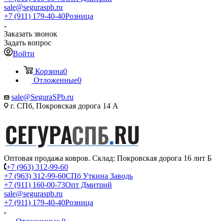
sale@seguraspb.ru
+7 (911) 179-40-40
Розница
Заказать звонок
Задать вопрос
Войти
Корзина
0
Отложенные
0
sale@SeguraSPb.ru
г. СПб, Покровская дорога 14 А
Оптовая продажа ковров. Склад: Покровская дорога 16 лит Б
+7 (963) 312-99-60
+7 (963) 312-99-60
СПб Уткина Заводь
+7 (911) 160-00-73
Опт Дмитрий
sale@seguraspb.ru
+7 (911) 179-40-40
Розница