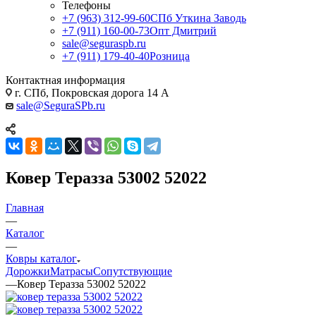
Телефоны
+7 (963) 312-99-60
СПб Уткина Заводь
+7 (911) 160-00-73
Опт Дмитрий
sale@seguraspb.ru
+7 (911) 179-40-40
Розница
Контактная информация
г. СПб, Покровская дорога 14 А
sale@SeguraSPb.ru
Ковер Теразза 53002 52022
Главная
—
Каталог
—
Ковры каталог
Дорожки
Матрасы
Сопутствующие
—
Ковер Теразза 53002 52022