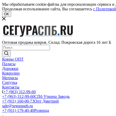
Мы обрабатываем cookie-файлы для персонализации сервиса и д
Продолжая использование сайта, Вы соглашаетесь
c Политикой
OK
Оптовая продажа ковров. Склад: Покровская дорога 16 лит Б
Ковры ОПТ
Паласы
Дорожки
Ковролин
Матрасы
Сопутка
Контакты
+7 (963) 312-99-60
+7 (963) 312-99-60
СПб Уткина Заводь
+7 (911) 160-00-73
Опт Дмитрий
sale@seguraspb.ru
+7 (911) 179-40-40
Розница