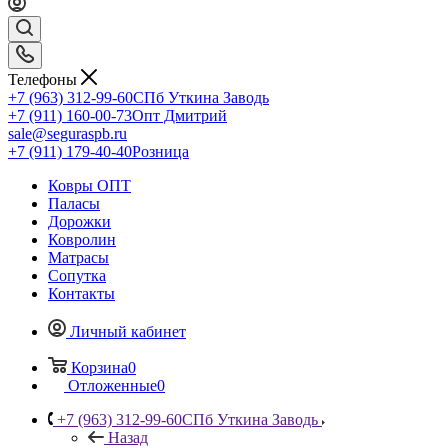
Телефоны
+7 (963) 312-99-60
СПб Уткина Заводь
+7 (911) 160-00-73
Опт Дмитрий
sale@seguraspb.ru
+7 (911) 179-40-40
Розница
Ковры ОПТ
Паласы
Дорожки
Ковролин
Матрасы
Сопутка
Контакты
Личный кабинет
Корзина
0
Отложенные
0
+7 (963) 312-99-60
СПб Уткина Заводь
Назад