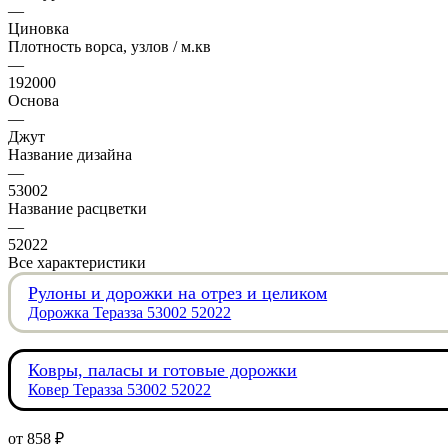
—
Циновка
Плотность ворса, узлов / м.кв
—
192000
Основа
—
Джут
Название дизайна
—
53002
Название расцветки
—
52022
Все характеристики
Рулоны и дорожки на отрез и целиком
Дорожка Теразза 53002 52022
Ковры, паласы и готовые дорожки
Ковер Теразза 53002 52022
от
858 ₽