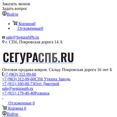
Заказать звонок
Задать вопрос
Войти
Корзина
0
Отложенные
0
sale@SeguraSPb.ru
г. СПб, Покровская дорога 14 А
Оптовая продажа ковров. Склад: Покровская дорога 16 лит Б
+7 (963) 312-99-60
+7 (963) 312-99-60
СПб Уткина Заводь
+7 (911) 160-00-73
Опт Дмитрий
sale@seguraspb.ru
+7 (911) 179-40-40
Розница
Отложенные
0
Корзина
0
Войти