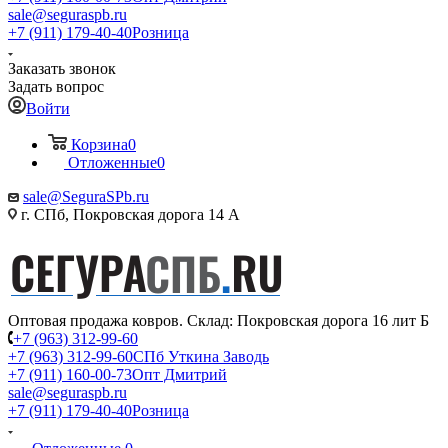
sale@seguraspb.ru
+7 (911) 179-40-40
Розница
Заказать звонок
Задать вопрос
Войти
Корзина
0
Отложенные
0
sale@SeguraSPb.ru
г. СПб, Покровская дорога 14 А
Оптовая продажа ковров. Склад: Покровская дорога 16 лит Б
+7 (963) 312-99-60
+7 (963) 312-99-60
СПб Уткина Заводь
+7 (911) 160-00-73
Опт Дмитрий
sale@seguraspb.ru
+7 (911) 179-40-40
Розница