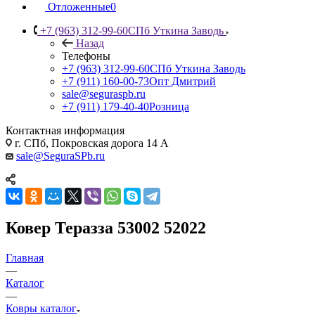
Отложенные
0
+7 (963) 312-99-60
СПб Уткина Заводь
Назад
Телефоны
+7 (963) 312-99-60
СПб Уткина Заводь
+7 (911) 160-00-73
Опт Дмитрий
sale@seguraspb.ru
+7 (911) 179-40-40
Розница
Контактная информация
г. СПб, Покровская дорога 14 А
sale@SeguraSPb.ru
Ковер Теразза 53002 52022
Главная
—
Каталог
—
Ковры каталог