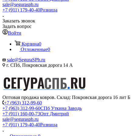
sale@seguraspb.ru
+7 (911) 179-40-40
Розница
Заказать звонок
Задать вопрос
Войти
Корзина
0
Отложенные
0
sale@SeguraSPb.ru
г. СПб, Покровская дорога 14 А
Оптовая продажа ковров. Склад: Покровская дорога 16 лит Б
+7 (963) 312-99-60
+7 (963) 312-99-60
СПб Уткина Заводь
+7 (911) 160-00-73
Опт Дмитрий
sale@seguraspb.ru
+7 (911) 179-40-40
Розница