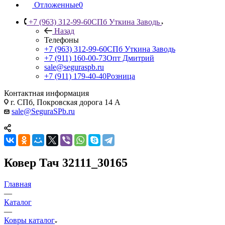
Отложенные
0
+7 (963) 312-99-60
СПб Уткина Заводь
Назад
Телефоны
+7 (963) 312-99-60
СПб Уткина Заводь
+7 (911) 160-00-73
Опт Дмитрий
sale@seguraspb.ru
+7 (911) 179-40-40
Розница
Контактная информация
г. СПб, Покровская дорога 14 А
sale@SeguraSPb.ru
Ковер Тач 32111_30165
Главная
—
Каталог
—
Ковры каталог