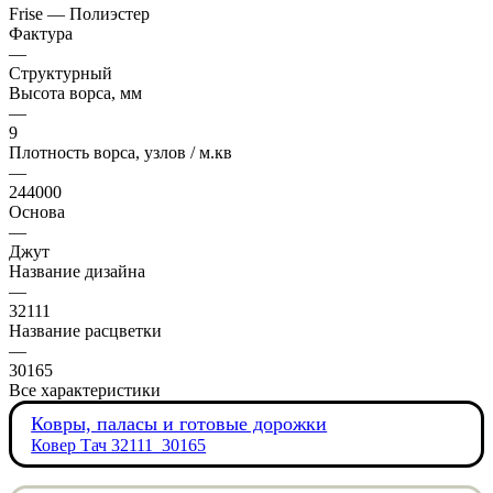
Frise — Полиэстер
Фактура
—
Структурный
Высота ворса, мм
—
9
Плотность ворса, узлов / м.кв
—
244000
Основа
—
Джут
Название дизайна
—
32111
Название расцветки
—
30165
Все характеристики
Ковры, паласы и готовые дорожки
Ковер Тач 32111_30165