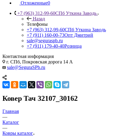
Отложенные
0
+7 (963) 312-99-60
СПб Уткина Заводь
Назад
Телефоны
+7 (963) 312-99-60
СПб Уткина Заводь
+7 (911) 160-00-73
Опт Дмитрий
sale@seguraspb.ru
+7 (911) 179-40-40
Розница
Контактная информация
г. СПб, Покровская дорога 14 А
sale@SeguraSPb.ru
Ковер Тач 32107_30162
Главная
—
Каталог
—
Ковры каталог