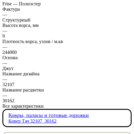
Frise — Полиэстер
Фактура
—
Структурный
Высота ворса, мм
—
9
Плотность ворса, узлов / м.кв
—
244000
Основа
—
Джут
Название дизайна
—
32107
Название расцветки
—
30162
Все характеристики
Ковры, паласы и готовые дорожки
Ковер Тач 32107_30162