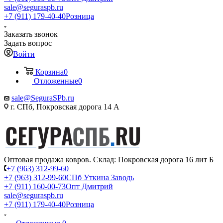
sale@seguraspb.ru
+7 (911) 179-40-40
Розница
Заказать звонок
Задать вопрос
Войти
Корзина
0
Отложенные
0
sale@SeguraSPb.ru
г. СПб, Покровская дорога 14 А
Оптовая продажа ковров. Склад: Покровская дорога 16 лит Б
+7 (963) 312-99-60
+7 (963) 312-99-60
СПб Уткина Заводь
+7 (911) 160-00-73
Опт Дмитрий
sale@seguraspb.ru
+7 (911) 179-40-40
Розница