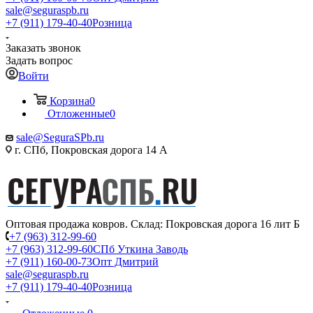
sale@seguraspb.ru
+7 (911) 179-40-40
Розница
Заказать звонок
Задать вопрос
Войти
Корзина
0
Отложенные
0
sale@SeguraSPb.ru
г. СПб, Покровская дорога 14 А
Оптовая продажа ковров. Склад: Покровская дорога 16 лит Б
+7 (963) 312-99-60
+7 (963) 312-99-60
СПб Уткина Заводь
+7 (911) 160-00-73
Опт Дмитрий
sale@seguraspb.ru
+7 (911) 179-40-40
Розница