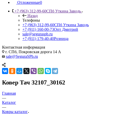
Отложенные
0
+7 (963) 312-99-60
СПб Уткина Заводь
Назад
Телефоны
+7 (963) 312-99-60
СПб Уткина Заводь
+7 (911) 160-00-73
Опт Дмитрий
sale@seguraspb.ru
+7 (911) 179-40-40
Розница
Контактная информация
г. СПб, Покровская дорога 14 А
sale@SeguraSPb.ru
Ковер Тач 32107_30162
Главная
—
Каталог
—
Ковры каталог