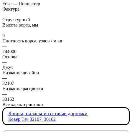
Frise — Полиэстер
Фактура
—
Структурный
Высота ворса, мм
—
9
Плотность ворса, узлов / м.кв
—
244000
Основа
—
Джут
Название дизайна
—
32107
Название расцветки
—
30162
Все характеристики
Ковры, паласы и готовые дорожки
Ковер Тач 32107_30162