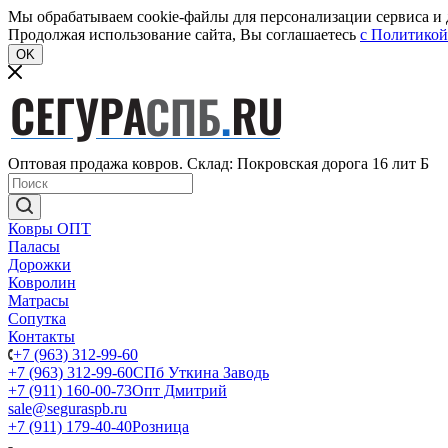
Мы обрабатываем cookie-файлы для персонализации сервиса и д
Продолжая использование сайта, Вы соглашаетесь
c Политикой
OK
Оптовая продажа ковров. Склад: Покровская дорога 16 лит Б
Ковры ОПТ
Паласы
Дорожки
Ковролин
Матрасы
Сопутка
Контакты
+7 (963) 312-99-60
+7 (963) 312-99-60
СПб Уткина Заводь
+7 (911) 160-00-73
Опт Дмитрий
sale@seguraspb.ru
+7 (911) 179-40-40
Розница