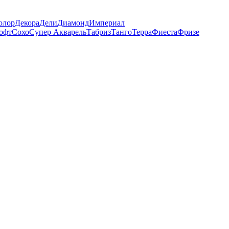
олор
Декора
Дели
Диамонд
Империал
офт
Сохо
Супер Акварель
Табриз
Танго
Терра
Фиеста
Фризе