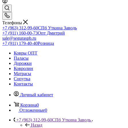
Телефоны
+7 (963) 312-99-60
СПб Уткина Заводь
+7 (911) 160-00-73
Опт Дмитрий
sale@seguraspb.ru
+7 (911) 179-40-40
Розница
Ковры ОПТ
Паласы
Дорожки
Ковролин
Матрасы
Сопутка
Контакты
Личный кабинет
Корзина
0
Отложенные
0
+7 (963) 312-99-60
СПб Уткина Заводь
Назад