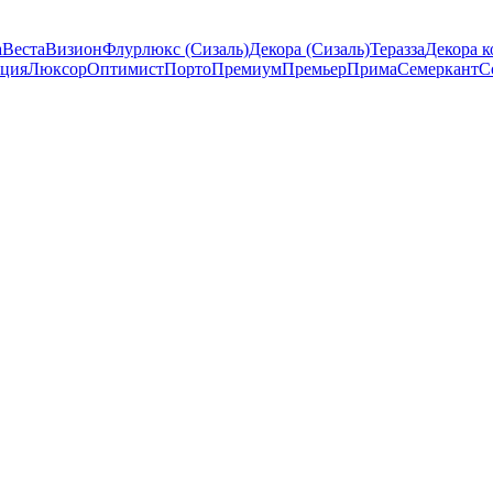
а
Веста
Визион
Флурлюкс (Сизаль)
Декора (Сизаль)
Теразза
Декора к
ция
Люксор
Оптимист
Порто
Премиум
Премьер
Прима
Семеркант
С