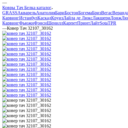
—
Ковры Тач Белка каталог
GRASS
Акварель
Анатолия
Бари
Бостон
Богема
Бриз
Вегас
Веранд
Карвинг
Истанбул
Каскад
Круиз
Лайла де Люкс
Лакшери
Лонж
Лю
Карвинг
Фьюжн
Фэнси
Шенилл
Карпет
Принт
Лайт
Sota
TPR
—
Ковер Тач 32107_30162