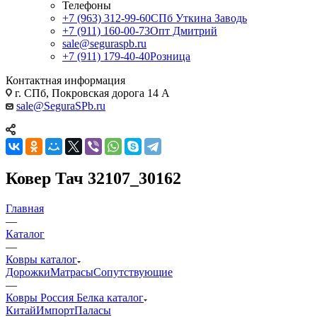
Телефоны
+7 (963) 312-99-60
СПб Уткина Заводь
+7 (911) 160-00-73
Опт Дмитрий
sale@seguraspb.ru
+7 (911) 179-40-40
Розница
Контактная информация
г. СПб, Покровская дорога 14 А
sale@SeguraSPb.ru
Ковер Тач 32107_30162
Главная
—
Каталог
—
Ковры каталог
Дорожки
Матрасы
Сопутствующие
—
Ковры Россия Белка каталог
Китай
Импорт
Паласы