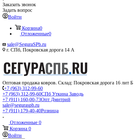
Заказать звонок
Задать вопрос
Войти
Корзина
0
Отложенные
0
sale@SeguraSPb.ru
г. СПб, Покровская дорога 14 А
Оптовая продажа ковров. Склад: Покровская дорога 16 лит Б
+7 (963) 312-99-60
+7 (963) 312-99-60
СПб Уткина Заводь
+7 (911) 160-00-73
Опт Дмитрий
sale@seguraspb.ru
+7 (911) 179-40-40
Розница
Отложенные
0
Корзина
0
Войти