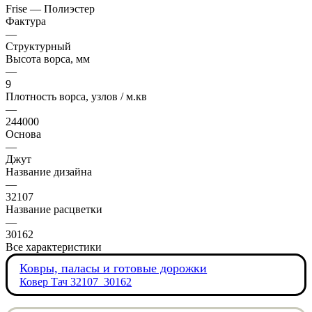
Frise — Полиэстер
Фактура
—
Структурный
Высота ворса, мм
—
9
Плотность ворса, узлов / м.кв
—
244000
Основа
—
Джут
Название дизайна
—
32107
Название расцветки
—
30162
Все характеристики
Ковры, паласы и готовые дорожки
Ковер Тач 32107_30162