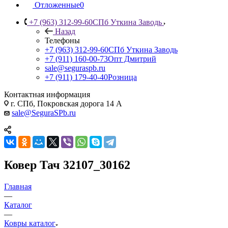
Отложенные
0
+7 (963) 312-99-60
СПб Уткина Заводь
Назад
Телефоны
+7 (963) 312-99-60
СПб Уткина Заводь
+7 (911) 160-00-73
Опт Дмитрий
sale@seguraspb.ru
+7 (911) 179-40-40
Розница
Контактная информация
г. СПб, Покровская дорога 14 А
sale@SeguraSPb.ru
Ковер Тач 32107_30162
Главная
—
Каталог
—
Ковры каталог