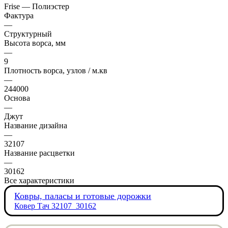
Frise — Полиэстер
Фактура
—
Структурный
Высота ворса, мм
—
9
Плотность ворса, узлов / м.кв
—
244000
Основа
—
Джут
Название дизайна
—
32107
Название расцветки
—
30162
Все характеристики
Ковры, паласы и готовые дорожки
Ковер Тач 32107_30162