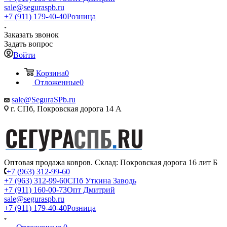
sale@seguraspb.ru
+7 (911) 179-40-40
Розница
Заказать звонок
Задать вопрос
Войти
Корзина
0
Отложенные
0
sale@SeguraSPb.ru
г. СПб, Покровская дорога 14 А
Оптовая продажа ковров. Склад: Покровская дорога 16 лит Б
+7 (963) 312-99-60
+7 (963) 312-99-60
СПб Уткина Заводь
+7 (911) 160-00-73
Опт Дмитрий
sale@seguraspb.ru
+7 (911) 179-40-40
Розница