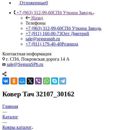
Отложенные
0
+7 (963) 312-99-60
СПб Уткина Заводь
Назад
Телефоны
+7 (963) 312-99-60
СПб Уткина Заводь
+7 (911) 160-00-73
Опт Дмитрий
sale@seguraspb.ru
+7 (911) 179-40-40
Розница
Контактная информация
г. СПб, Покровская дорога 14 А
sale@SeguraSPb.ru
Ковер Тач 32107_30162
Главная
—
Каталог
—
Ковры каталог