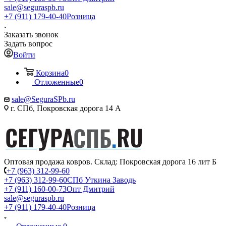
sale@seguraspb.ru
+7 (911) 179-40-40
Розница
Заказать звонок
Задать вопрос
Войти
Корзина
0
Отложенные
0
sale@SeguraSPb.ru
г. СПб, Покровская дорога 14 А
Оптовая продажа ковров. Склад: Покровская дорога 16 лит Б
+7 (963) 312-99-60
+7 (963) 312-99-60
СПб Уткина Заводь
+7 (911) 160-00-73
Опт Дмитрий
sale@seguraspb.ru
+7 (911) 179-40-40
Розница