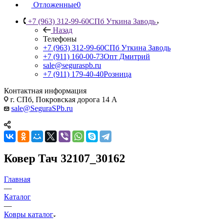
Отложенные
0
+7 (963) 312-99-60
СПб Уткина Заводь
Назад
Телефоны
+7 (963) 312-99-60
СПб Уткина Заводь
+7 (911) 160-00-73
Опт Дмитрий
sale@seguraspb.ru
+7 (911) 179-40-40
Розница
Контактная информация
г. СПб, Покровская дорога 14 А
sale@SeguraSPb.ru
Ковер Тач 32107_30162
Главная
—
Каталог
—
Ковры каталог