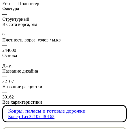
Frise — Полиэстер
Фактура
—
Структурный
Высота ворса, мм
—
9
Плотность ворса, узлов / м.кв
—
244000
Основа
—
Джут
Название дизайна
—
32107
Название расцветки
—
30162
Все характеристики
Ковры, паласы и готовые дорожки
Ковер Тач 32107_30162