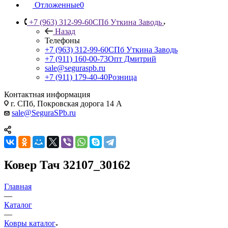
Отложенные
0
+7 (963) 312-99-60
СПб Уткина Заводь
Назад
Телефоны
+7 (963) 312-99-60
СПб Уткина Заводь
+7 (911) 160-00-73
Опт Дмитрий
sale@seguraspb.ru
+7 (911) 179-40-40
Розница
Контактная информация
г. СПб, Покровская дорога 14 А
sale@SeguraSPb.ru
Ковер Тач 32107_30162
Главная
—
Каталог
—
Ковры каталог