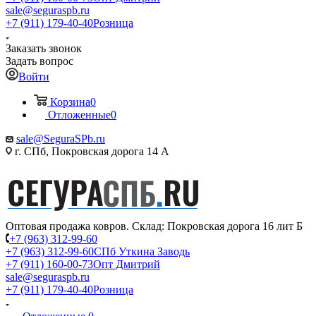
sale@seguraspb.ru
+7 (911) 179-40-40
Розница
Заказать звонок
Задать вопрос
Войти
Корзина
0
Отложенные
0
sale@SeguraSPb.ru
г. СПб, Покровская дорога 14 А
Оптовая продажа ковров. Склад: Покровская дорога 16 лит Б
+7 (963) 312-99-60
+7 (963) 312-99-60
СПб Уткина Заводь
+7 (911) 160-00-73
Опт Дмитрий
sale@seguraspb.ru
+7 (911) 179-40-40
Розница