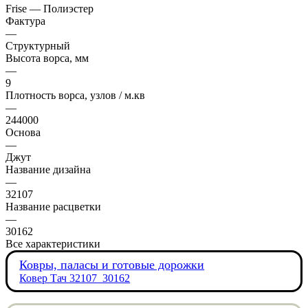
Frise — Полиэстер
Фактура
—
Структурный
Высота ворса, мм
—
9
Плотность ворса, узлов / м.кв
—
244000
Основа
—
Джут
Название дизайна
—
32107
Название расцветки
—
30162
Все характеристики
Ковры, паласы и готовые дорожки
Ковер Тач 32107_30162