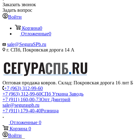
Заказать звонок
Задать вопрос
Войти
Корзина
0
Отложенные
0
sale@SeguraSPb.ru
г. СПб, Покровская дорога 14 А
Оптовая продажа ковров. Склад: Покровская дорога 16 лит Б
+7 (963) 312-99-60
+7 (963) 312-99-60
СПб Уткина Заводь
+7 (911) 160-00-73
Опт Дмитрий
sale@seguraspb.ru
+7 (911) 179-40-40
Розница
Отложенные
0
Корзина
0
Войти