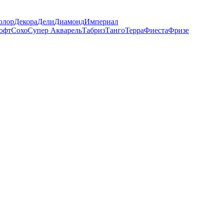
олор
Декора
Дели
Диамонд
Империал
офт
Сохо
Супер Акварель
Табриз
Танго
Терра
Фиеста
Фризе