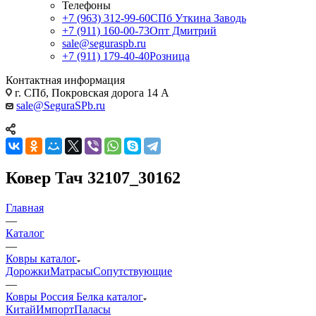
Телефоны
+7 (963) 312-99-60
СПб Уткина Заводь
+7 (911) 160-00-73
Опт Дмитрий
sale@seguraspb.ru
+7 (911) 179-40-40
Розница
Контактная информация
г. СПб, Покровская дорога 14 А
sale@SeguraSPb.ru
Ковер Тач 32107_30162
Главная
—
Каталог
—
Ковры каталог
Дорожки
Матрасы
Сопутствующие
—
Ковры Россия Белка каталог
Китай
Импорт
Паласы