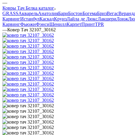
—
Ковры Тач Белка каталог
GRASS
Акварель
Анатолия
Бари
Бостон
Богема
Бриз
Вегас
Веранд
Карвинг
Истанбул
Каскад
Круиз
Лайла де Люкс
Лакшери
Лонж
Лю
Карвинг
Фьюжн
Фэнси
Шенилл
Карпет
Принт
TPR
—
Ковер Тач 32107_30162