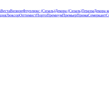
а
Веста
Визион
Флурлюкс (Сизаль)
Декора (Сизаль)
Теразза
Декора к
ция
Люксор
Оптимист
Порто
Премиум
Премьер
Прима
Семеркант
С