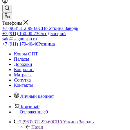
Телефоны
+7 (963) 312-99-60
СПб Уткина Заводь
+7 (911) 160-00-73
Опт Дмитрий
sale@seguraspb.ru
+7 (911) 179-40-40
Розница
Ковры ОПТ
Паласы
Дорожки
Ковролин
Матрасы
Сопутка
Контакты
Личный кабинет
Корзина
0
Отложенные
0
+7 (963) 312-99-60
СПб Уткина Заводь
Назад