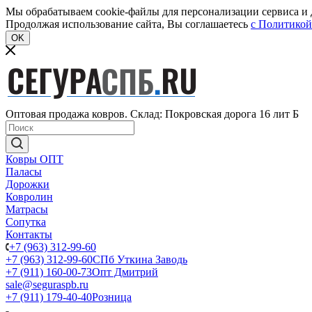
Мы обрабатываем cookie-файлы для персонализации сервиса и д
Продолжая использование сайта, Вы соглашаетесь
c Политикой
OK
Оптовая продажа ковров. Склад: Покровская дорога 16 лит Б
Ковры ОПТ
Паласы
Дорожки
Ковролин
Матрасы
Сопутка
Контакты
+7 (963) 312-99-60
+7 (963) 312-99-60
СПб Уткина Заводь
+7 (911) 160-00-73
Опт Дмитрий
sale@seguraspb.ru
+7 (911) 179-40-40
Розница