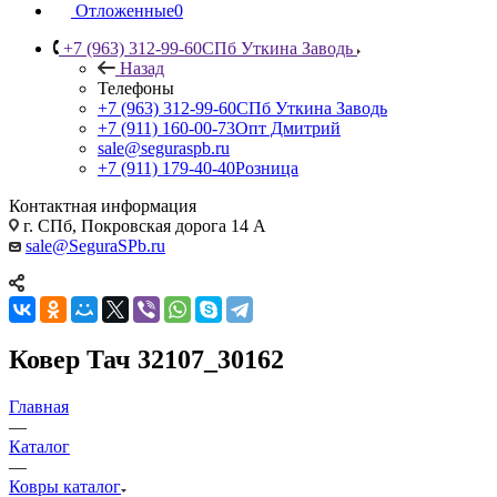
Отложенные
0
+7 (963) 312-99-60
СПб Уткина Заводь
Назад
Телефоны
+7 (963) 312-99-60
СПб Уткина Заводь
+7 (911) 160-00-73
Опт Дмитрий
sale@seguraspb.ru
+7 (911) 179-40-40
Розница
Контактная информация
г. СПб, Покровская дорога 14 А
sale@SeguraSPb.ru
Ковер Тач 32107_30162
Главная
—
Каталог
—
Ковры каталог