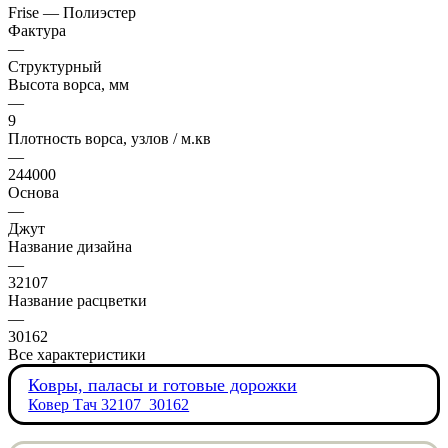
Frise — Полиэстер
Фактура
—
Структурный
Высота ворса, мм
—
9
Плотность ворса, узлов / м.кв
—
244000
Основа
—
Джут
Название дизайна
—
32107
Название расцветки
—
30162
Все характеристики
Ковры, паласы и готовые дорожки
Ковер Тач 32107_30162