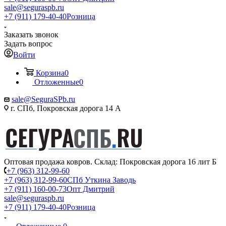
sale@seguraspb.ru
+7 (911) 179-40-40
Розница
Заказать звонок
Задать вопрос
Войти
Корзина
0
Отложенные
0
sale@SeguraSPb.ru
г. СПб, Покровская дорога 14 А
Оптовая продажа ковров. Склад: Покровская дорога 16 лит Б
+7 (963) 312-99-60
+7 (963) 312-99-60
СПб Уткина Заводь
+7 (911) 160-00-73
Опт Дмитрий
sale@seguraspb.ru
+7 (911) 179-40-40
Розница