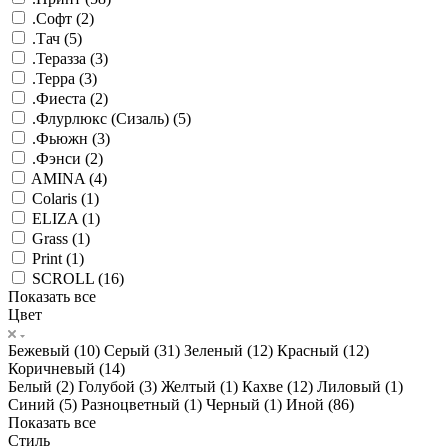
.Софт (
2
)
.Тач (
5
)
.Теразза (
3
)
.Терра (
3
)
.Фиеста (
2
)
.Флурлюкс (Сизаль) (
5
)
.Фьюжн (
3
)
.Фэнси (
2
)
AMINA (
4
)
Colaris (
1
)
ELIZA (
1
)
Grass (
1
)
Print (
1
)
SCROLL (
16
)
Показать все
Цвет
Бежевый (
10
)
Серый (
31
)
Зеленый (
12
)
Красный (
12
)
Коричневый (
14
)
Белый (
2
)
Голубой (
3
)
Желтый (
1
)
Кахве (
12
)
Лиловый (
1
)
Синий (
5
)
Разноцветный (
1
)
Черный (
1
)
Иной (
86
)
Показать все
Стиль