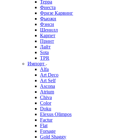
Терра
Фиеста
Фризе Карвинг
Фьюжн
Фэнси
Шенилл
Карпет
Принт
Лайт
Sota
TPR
Импорт
Alfa
Art Deco
Art Self
Ascona
Atrium
Chiva
Color
Doku
Elexus Olimpos
Factur
Flat
Forsage
Gold Shaggy