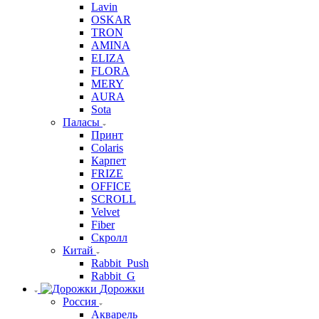
Lavin
OSKAR
TRON
AMINA
ELIZA
FLORA
MERY
AURA
Sota
Паласы
Принт
Colaris
Карпет
FRIZE
OFFICE
SCROLL
Velvet
Fiber
Скролл
Китай
Rabbit_Push
Rabbit_G
Дорожки
Россия
Акварель