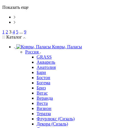
Показать еще
1
2
3
4
5
...
9
Каталог
Ковры, Паласы
Россия
GRASS
Акварель
Анатолия
Бари
Бостон
Богема
Бриз
Вегас
Веранда
Веста
Визион
Теразза
Флурлюкс (Сизаль)
Декора (Сизаль)