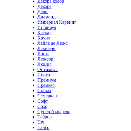
Декора колор
Декора
Дели
Диамонд
Империал Карвинг
Истанбул
Каскад
Круиз
Лайла де Люкс
Лакшери
Лонж
Люксор
Люция
Оптимист
Порто
Премиум
Премьер
Прима
Семеркант
Софт
Сохо
Супер Акварель
Табриз
Тач
Танго