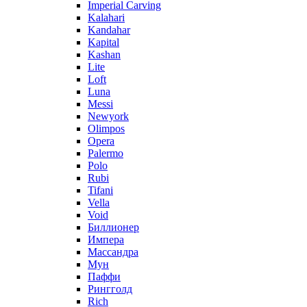
Imperial Carving
Kalahari
Kandahar
Kapital
Kashan
Lite
Loft
Luna
Messi
Newyork
Olimpos
Opera
Palermo
Polo
Rubi
Tifani
Vella
Void
Биллионер
Импера
Массандра
Мун
Паффи
Рингголд
Rich