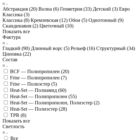
Абстракция (
20
)
Волна (
6
)
Геометрия (
33
)
Детский (
3
)
Евро
Классика (
3
)
Классика (
8
)
Кремлевская (
12
)
Обои (
5
)
Однотонный (
9
)
Скандинавия (
2
)
Цветочный (
10
)
Показать все
Фактура
Гладкий (
90
)
Длинный ворс (
5
)
Рельеф (
16
)
Структурный (
34
)
Циновка (
22
)
Состав
BCF — Полипропилен (
20
)
Frise — Полипропилен (
7
)
Frise — Полиэстер (
5
)
Heat-Set — Полиамид (
60
)
Heat-Set — Полипропилен (
55
)
Heat-Set — Полипропилен, Полиэстер (
2
)
Heat-Set — Полиэстер (
28
)
TPR (
8
)
Показать все
Светлость
Все