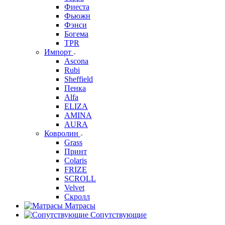
Фиеста
Фьюжн
Фэнси
Богема
TPR
Импорт
Ascona
Rubi
Sheffield
Пенка
Alfa
ELIZA
AMINA
AURA
Ковролин
Grass
Принт
Colaris
FRIZE
SCROLL
Velvet
Скролл
Матрасы
Сопутствующие