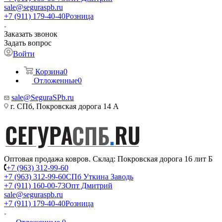
sale@seguraspb.ru
+7 (911) 179-40-40
Розница
Заказать звонок
Задать вопрос
Войти
Корзина
0
Отложенные
0
sale@SeguraSPb.ru
г. СПб, Покровская дорога 14 А
Оптовая продажа ковров. Склад: Покровская дорога 16 лит Б
+7 (963) 312-99-60
+7 (963) 312-99-60
СПб Уткина Заводь
+7 (911) 160-00-73
Опт Дмитрий
sale@seguraspb.ru
+7 (911) 179-40-40
Розница