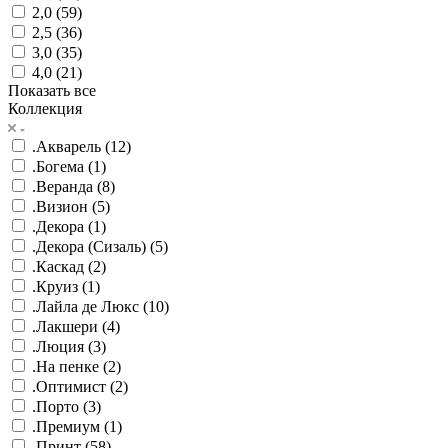
2,0 (
59
)
2,5 (
36
)
3,0 (
35
)
4,0 (
21
)
Показать все
Коллекция
.Акварель (
12
)
.Богема (
1
)
.Веранда (
8
)
.Визион (
5
)
.Декора (
1
)
.Декора (Сизаль) (
5
)
.Каскад (
2
)
.Круиз (
1
)
.Лайла де Люкс (
10
)
.Лакшери (
4
)
.Люция (
3
)
.На пенке (
2
)
.Оптимист (
2
)
.Порто (
3
)
.Премиум (
1
)
.Принт (
58
)