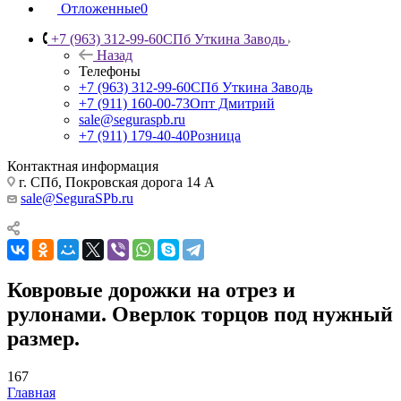
Отложенные
0
+7 (963) 312-99-60
СПб Уткина Заводь
Назад
Телефоны
+7 (963) 312-99-60
СПб Уткина Заводь
+7 (911) 160-00-73
Опт Дмитрий
sale@seguraspb.ru
+7 (911) 179-40-40
Розница
Контактная информация
г. СПб, Покровская дорога 14 А
sale@SeguraSPb.ru
Ковровые дорожки на отрез и
рулонами. Оверлок торцов под нужный
размер.
167
Главная