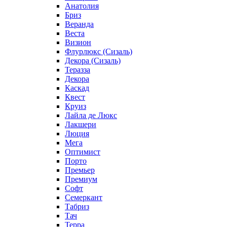
Анатолия
Бриз
Веранда
Веста
Визион
Флурлюкс (Сизаль)
Декора (Сизаль)
Теразза
Декора
Каскад
Квест
Круиз
Лайла де Люкс
Лакшери
Люция
Мега
Оптимист
Порто
Премьер
Премиум
Софт
Семеркант
Табриз
Тач
Терра