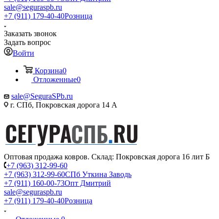
sale@seguraspb.ru
+7 (911) 179-40-40
Розница
Заказать звонок
Задать вопрос
Войти
Корзина
0
Отложенные
0
sale@SeguraSPb.ru
г. СПб, Покровская дорога 14 А
Оптовая продажа ковров. Склад: Покровская дорога 16 лит Б
+7 (963) 312-99-60
+7 (963) 312-99-60
СПб Уткина Заводь
+7 (911) 160-00-73
Опт Дмитрий
sale@seguraspb.ru
+7 (911) 179-40-40
Розница