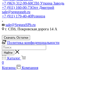
+7 (963) 312-99-60
СПб Уткина Заводь
+7 (911) 160-00-73
Опт Дмитрий
sale@seguraspb.ru
+7 (911) 179-40-40
Розница
sale@SeguraSPb.ru
г. СПб, Покровская дорога 14 А
Скачать Остатки
Политика конфиденциальности
Найти
Каталог
0
Корзина
Компания