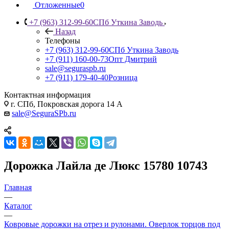
Отложенные
0
+7 (963) 312-99-60
СПб Уткина Заводь
Назад
Телефоны
+7 (963) 312-99-60
СПб Уткина Заводь
+7 (911) 160-00-73
Опт Дмитрий
sale@seguraspb.ru
+7 (911) 179-40-40
Розница
Контактная информация
г. СПб, Покровская дорога 14 А
sale@SeguraSPb.ru
Дорожка Лайла де Люкс 15780 10743
Главная
—
Каталог
—
Ковровые дорожки на отрез и рулонами. Оверлок торцов под