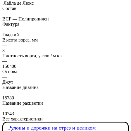
.Лайла де Люкс
Состав
—
BCF — Полипропилен
Фактура
—
Гладкий
Высота ворса, мм
—
8
Плотность ворса, узлов / м.кв
—
150400
Основа
—
Джут
Название дизайна
—
15780
Название расцветки
—
10743
Все характеристики
Рулоны и дорожки на отрез и целиком