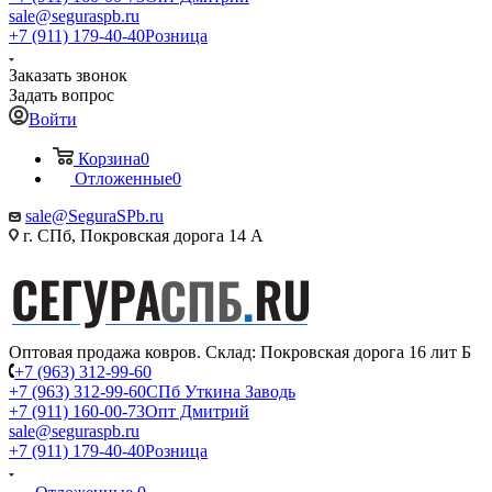
sale@seguraspb.ru
+7 (911) 179-40-40
Розница
Заказать звонок
Задать вопрос
Войти
Корзина
0
Отложенные
0
sale@SeguraSPb.ru
г. СПб, Покровская дорога 14 А
Оптовая продажа ковров. Склад: Покровская дорога 16 лит Б
+7 (963) 312-99-60
+7 (963) 312-99-60
СПб Уткина Заводь
+7 (911) 160-00-73
Опт Дмитрий
sale@seguraspb.ru
+7 (911) 179-40-40
Розница