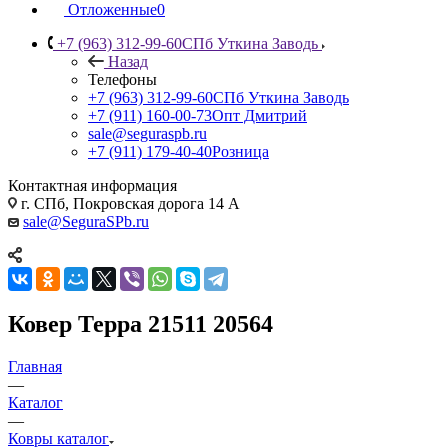
Отложенные
0
+7 (963) 312-99-60
СПб Уткина Заводь
Назад
Телефоны
+7 (963) 312-99-60
СПб Уткина Заводь
+7 (911) 160-00-73
Опт Дмитрий
sale@seguraspb.ru
+7 (911) 179-40-40
Розница
Контактная информация
г. СПб, Покровская дорога 14 А
sale@SeguraSPb.ru
Ковер Терра 21511 20564
Главная
—
Каталог
—
Ковры каталог