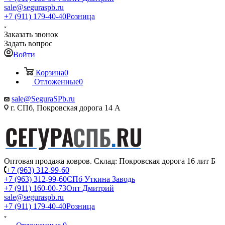
sale@seguraspb.ru
+7 (911) 179-40-40
Розница
Заказать звонок
Задать вопрос
Войти
Корзина
0
Отложенные
0
sale@SeguraSPb.ru
г. СПб, Покровская дорога 14 А
Оптовая продажа ковров. Склад: Покровская дорога 16 лит Б
+7 (963) 312-99-60
+7 (963) 312-99-60
СПб Уткина Заводь
+7 (911) 160-00-73
Опт Дмитрий
sale@seguraspb.ru
+7 (911) 179-40-40
Розница