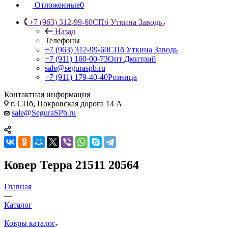
Отложенные
0
+7 (963) 312-99-60
СПб Уткина Заводь
Назад
Телефоны
+7 (963) 312-99-60
СПб Уткина Заводь
+7 (911) 160-00-73
Опт Дмитрий
sale@seguraspb.ru
+7 (911) 179-40-40
Розница
Контактная информация
г. СПб, Покровская дорога 14 А
sale@SeguraSPb.ru
Ковер Терра 21511 20564
Главная
—
Каталог
—
Ковры каталог