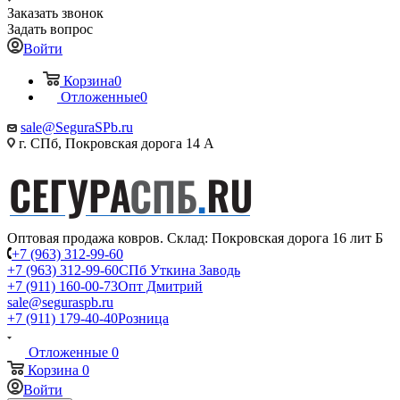
Заказать звонок
Задать вопрос
Войти
Корзина
0
Отложенные
0
sale@SeguraSPb.ru
г. СПб, Покровская дорога 14 А
Оптовая продажа ковров. Склад: Покровская дорога 16 лит Б
+7 (963) 312-99-60
+7 (963) 312-99-60
СПб Уткина Заводь
+7 (911) 160-00-73
Опт Дмитрий
sale@seguraspb.ru
+7 (911) 179-40-40
Розница
Отложенные
0
Корзина
0
Войти