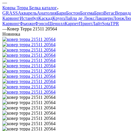
—
Ковры Терра Белка каталог
GRASS
Акварель
Анатолия
Бари
Бостон
Богема
Бриз
Вегас
Веранд
Карвинг
Истанбул
Каскад
Круиз
Лайла де Люкс
Лакшери
Лонж
Лю
Карвинг
Фьюжн
Фэнси
Шенилл
Карпет
Принт
Лайт
Sota
TPR
—
Ковер Терра 21511 20564
Новинка