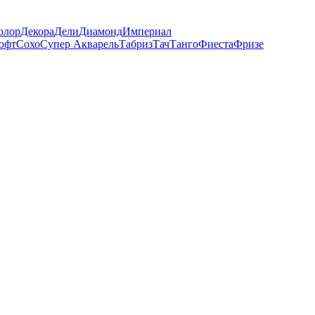
олор
Декора
Дели
Диамонд
Империал
офт
Сохо
Супер Акварель
Табриз
Тач
Танго
Фиеста
Фризе