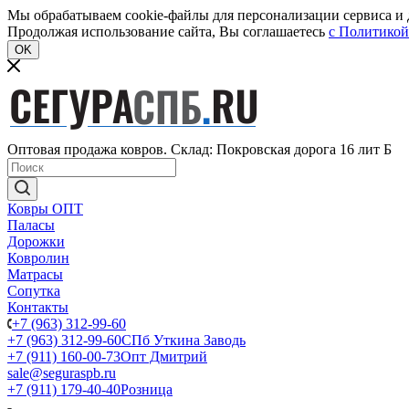
Мы обрабатываем cookie-файлы для персонализации сервиса и д
Продолжая использование сайта, Вы соглашаетесь
c Политикой
OK
Оптовая продажа ковров. Склад: Покровская дорога 16 лит Б
Ковры ОПТ
Паласы
Дорожки
Ковролин
Матрасы
Сопутка
Контакты
+7 (963) 312-99-60
+7 (963) 312-99-60
СПб Уткина Заводь
+7 (911) 160-00-73
Опт Дмитрий
sale@seguraspb.ru
+7 (911) 179-40-40
Розница