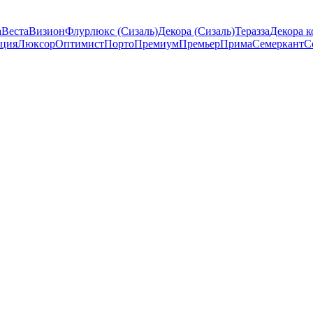
а
Веста
Визион
Флурлюкс (Сизаль)
Декора (Сизаль)
Теразза
Декора к
ция
Люксор
Оптимист
Порто
Премиум
Премьер
Прима
Семеркант
С