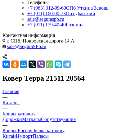
Телефоны
+7 (963) 312-99-60
СПб Уткина Заводь
+7 (911) 160-00-73
Опт Дмитрий
sale@seguraspb.ru
+7 (911) 179-40-40
Розница
Контактная информация
г. СПб, Покровская дорога 14 А
sale@SeguraSPb.ru
Ковер Терра 21511 20564
Главная
—
Каталог
—
Ковры каталог
Дорожки
Матрасы
Сопутствующие
—
Ковры Россия Белка каталог
Китай
Импорт
Паласы