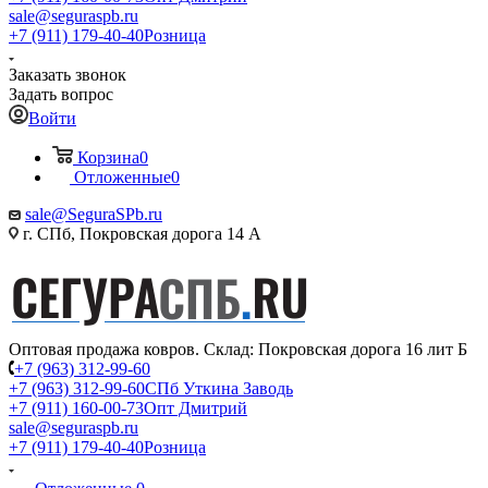
sale@seguraspb.ru
+7 (911) 179-40-40
Розница
Заказать звонок
Задать вопрос
Войти
Корзина
0
Отложенные
0
sale@SeguraSPb.ru
г. СПб, Покровская дорога 14 А
Оптовая продажа ковров. Склад: Покровская дорога 16 лит Б
+7 (963) 312-99-60
+7 (963) 312-99-60
СПб Уткина Заводь
+7 (911) 160-00-73
Опт Дмитрий
sale@seguraspb.ru
+7 (911) 179-40-40
Розница