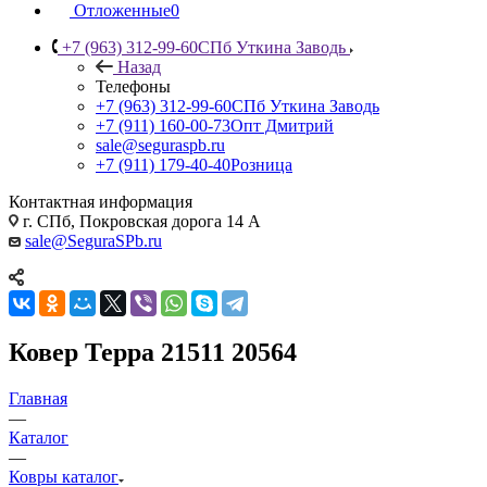
Отложенные
0
+7 (963) 312-99-60
СПб Уткина Заводь
Назад
Телефоны
+7 (963) 312-99-60
СПб Уткина Заводь
+7 (911) 160-00-73
Опт Дмитрий
sale@seguraspb.ru
+7 (911) 179-40-40
Розница
Контактная информация
г. СПб, Покровская дорога 14 А
sale@SeguraSPb.ru
Ковер Терра 21511 20564
Главная
—
Каталог
—
Ковры каталог