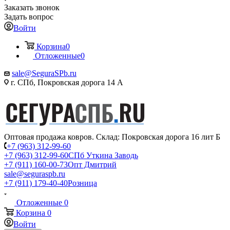
Заказать звонок
Задать вопрос
Войти
Корзина
0
Отложенные
0
sale@SeguraSPb.ru
г. СПб, Покровская дорога 14 А
Оптовая продажа ковров. Склад: Покровская дорога 16 лит Б
+7 (963) 312-99-60
+7 (963) 312-99-60
СПб Уткина Заводь
+7 (911) 160-00-73
Опт Дмитрий
sale@seguraspb.ru
+7 (911) 179-40-40
Розница
Отложенные
0
Корзина
0
Войти