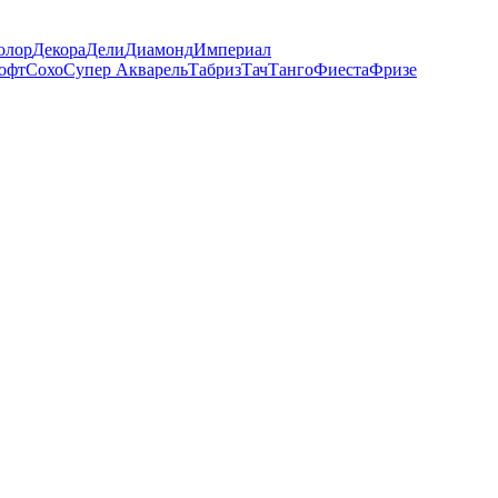
олор
Декора
Дели
Диамонд
Империал
офт
Сохо
Супер Акварель
Табриз
Тач
Танго
Фиеста
Фризе