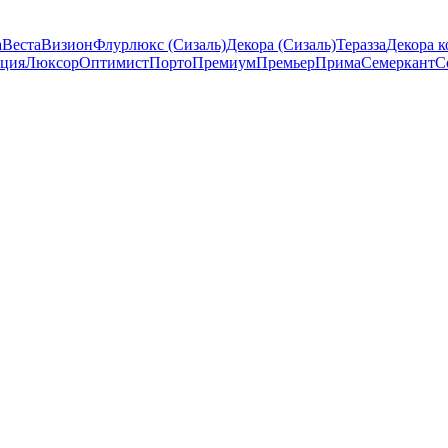
а
Веста
Визион
Флурлюкс (Сизаль)
Декора (Сизаль)
Теразза
Декора к
ция
Люксор
Оптимист
Порто
Премиум
Премьер
Прима
Семеркант
С