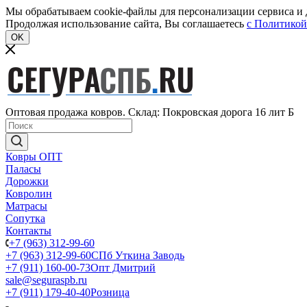
Мы обрабатываем cookie-файлы для персонализации сервиса и д
Продолжая использование сайта, Вы соглашаетесь
c Политикой
OK
Оптовая продажа ковров. Склад: Покровская дорога 16 лит Б
Ковры ОПТ
Паласы
Дорожки
Ковролин
Матрасы
Сопутка
Контакты
+7 (963) 312-99-60
+7 (963) 312-99-60
СПб Уткина Заводь
+7 (911) 160-00-73
Опт Дмитрий
sale@seguraspb.ru
+7 (911) 179-40-40
Розница