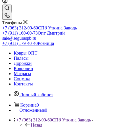
Телефоны
+7 (963) 312-99-60
СПб Уткина Заводь
+7 (911) 160-00-73
Опт Дмитрий
sale@seguraspb.ru
+7 (911) 179-40-40
Розница
Ковры ОПТ
Паласы
Дорожки
Ковролин
Матрасы
Сопутка
Контакты
Личный кабинет
Корзина
0
Отложенные
0
+7 (963) 312-99-60
СПб Уткина Заводь
Назад