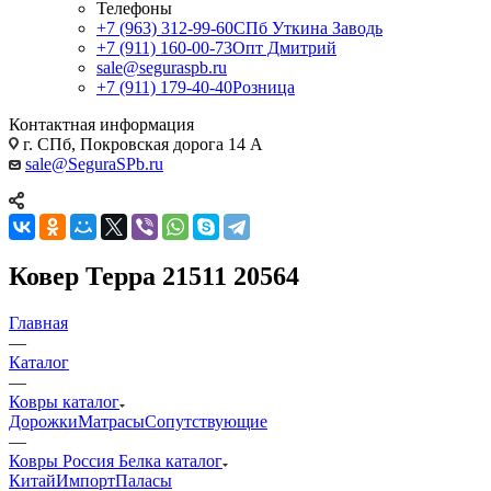
Телефоны
+7 (963) 312-99-60
СПб Уткина Заводь
+7 (911) 160-00-73
Опт Дмитрий
sale@seguraspb.ru
+7 (911) 179-40-40
Розница
Контактная информация
г. СПб, Покровская дорога 14 А
sale@SeguraSPb.ru
Ковер Терра 21511 20564
Главная
—
Каталог
—
Ковры каталог
Дорожки
Матрасы
Сопутствующие
—
Ковры Россия Белка каталог
Китай
Импорт
Паласы