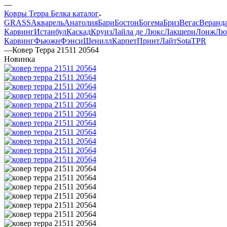
—
Ковры Терра Белка каталог
GRASS
Акварель
Анатолия
Бари
Бостон
Богема
Бриз
Вегас
Веранд
Карвинг
Истанбул
Каскад
Круиз
Лайла де Люкс
Лакшери
Лонж
Лю
Карвинг
Фьюжн
Фэнси
Шенилл
Карпет
Принт
Лайт
Sota
TPR
—
Ковер Терра 21511 20564
Новинка