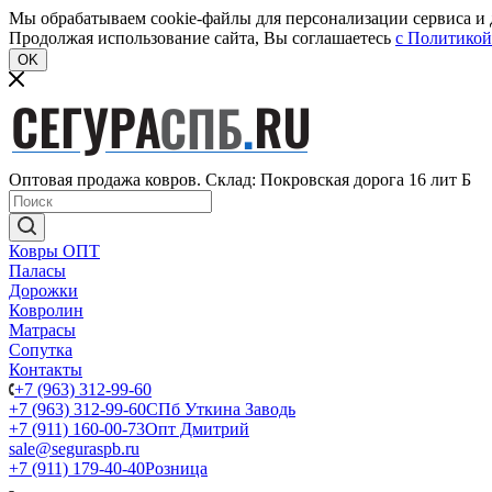
Мы обрабатываем cookie-файлы для персонализации сервиса и д
Продолжая использование сайта, Вы соглашаетесь
c Политикой
OK
Оптовая продажа ковров. Склад: Покровская дорога 16 лит Б
Ковры ОПТ
Паласы
Дорожки
Ковролин
Матрасы
Сопутка
Контакты
+7 (963) 312-99-60
+7 (963) 312-99-60
СПб Уткина Заводь
+7 (911) 160-00-73
Опт Дмитрий
sale@seguraspb.ru
+7 (911) 179-40-40
Розница