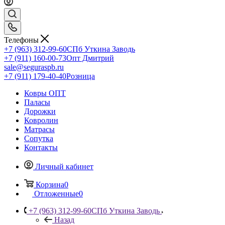
Телефоны
+7 (963) 312-99-60
СПб Уткина Заводь
+7 (911) 160-00-73
Опт Дмитрий
sale@seguraspb.ru
+7 (911) 179-40-40
Розница
Ковры ОПТ
Паласы
Дорожки
Ковролин
Матрасы
Сопутка
Контакты
Личный кабинет
Корзина
0
Отложенные
0
+7 (963) 312-99-60
СПб Уткина Заводь
Назад