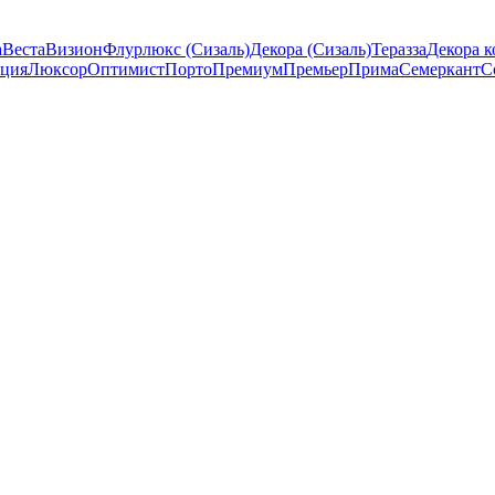
а
Веста
Визион
Флурлюкс (Сизаль)
Декора (Сизаль)
Теразза
Декора к
ция
Люксор
Оптимист
Порто
Премиум
Премьер
Прима
Семеркант
С