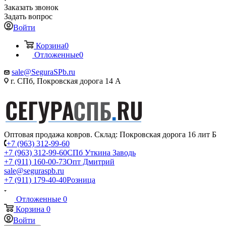
Заказать звонок
Задать вопрос
Войти
Корзина
0
Отложенные
0
sale@SeguraSPb.ru
г. СПб, Покровская дорога 14 А
Оптовая продажа ковров. Склад: Покровская дорога 16 лит Б
+7 (963) 312-99-60
+7 (963) 312-99-60
СПб Уткина Заводь
+7 (911) 160-00-73
Опт Дмитрий
sale@seguraspb.ru
+7 (911) 179-40-40
Розница
Отложенные
0
Корзина
0
Войти