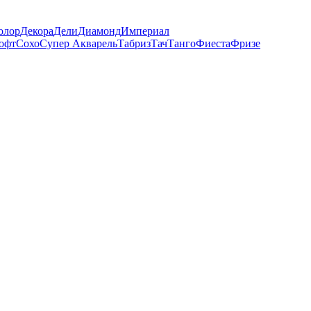
олор
Декора
Дели
Диамонд
Империал
офт
Сохо
Супер Акварель
Табриз
Тач
Танго
Фиеста
Фризе