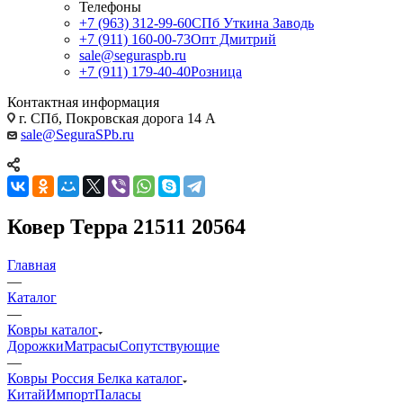
Телефоны
+7 (963) 312-99-60
СПб Уткина Заводь
+7 (911) 160-00-73
Опт Дмитрий
sale@seguraspb.ru
+7 (911) 179-40-40
Розница
Контактная информация
г. СПб, Покровская дорога 14 А
sale@SeguraSPb.ru
Ковер Терра 21511 20564
Главная
—
Каталог
—
Ковры каталог
Дорожки
Матрасы
Сопутствующие
—
Ковры Россия Белка каталог
Китай
Импорт
Паласы