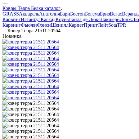
—
Ковры Терра Белка каталог
GRASS
Акварель
Анатолия
Бари
Бостон
Богема
Бриз
Вегас
Веранд
Карвинг
Истанбул
Каскад
Круиз
Лайла де Люкс
Лакшери
Лонж
Лю
Карвинг
Фьюжн
Фэнси
Шенилл
Карпет
Принт
Лайт
Sota
TPR
—
Ковер Терра 21511 20564
Новинка