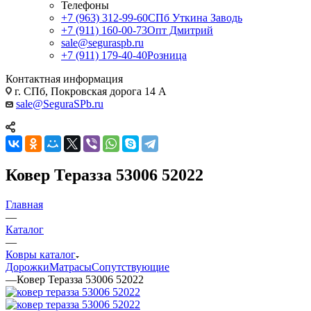
Телефоны
+7 (963) 312-99-60
СПб Уткина Заводь
+7 (911) 160-00-73
Опт Дмитрий
sale@seguraspb.ru
+7 (911) 179-40-40
Розница
Контактная информация
г. СПб, Покровская дорога 14 А
sale@SeguraSPb.ru
Ковер Теразза 53006 52022
Главная
—
Каталог
—
Ковры каталог
Дорожки
Матрасы
Сопутствующие
—
Ковер Теразза 53006 52022