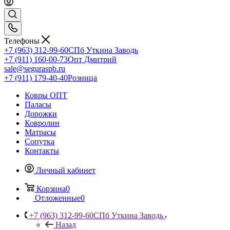
Телефоны
+7 (963) 312-99-60
СПб Уткина Заводь
+7 (911) 160-00-73
Опт Дмитрий
sale@seguraspb.ru
+7 (911) 179-40-40
Розница
Ковры ОПТ
Паласы
Дорожки
Ковролин
Матрасы
Сопутка
Контакты
Личный кабинет
Корзина
0
Отложенные
0
+7 (963) 312-99-60
СПб Уткина Заводь
Назад