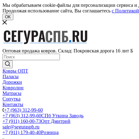
Мы обрабатываем cookie-файлы для персонализации сервиса и д
Продолжая использование сайта, Вы соглашаетесь
c Политикой
OK
Оптовая продажа ковров. Склад: Покровская дорога 16 лит Б
Ковры ОПТ
Паласы
Дорожки
Ковролин
Матрасы
Сопутка
Контакты
+7 (963) 312-99-60
+7 (963) 312-99-60
СПб Уткина Заводь
+7 (911) 160-00-73
Опт Дмитрий
sale@seguraspb.ru
+7 (911) 179-40-40
Розница