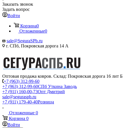
Заказать звонок
Задать вопрос
Войти
Корзина
0
Отложенные
0
sale@SeguraSPb.ru
г. СПб, Покровская дорога 14 А
Оптовая продажа ковров. Склад: Покровская дорога 16 лит Б
+7 (963) 312-99-60
+7 (963) 312-99-60
СПб Уткина Заводь
+7 (911) 160-00-73
Опт Дмитрий
sale@seguraspb.ru
+7 (911) 179-40-40
Розница
Отложенные
0
Корзина
0
Войти