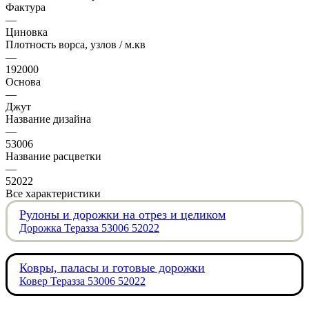
Фактура
—
Циновка
Плотность ворса, узлов / м.кв
—
192000
Основа
—
Джут
Название дизайна
—
53006
Название расцветки
—
52022
Все характеристики
Рулоны и дорожки на отрез и целиком
Дорожка Теразза 53006 52022
Ковры, паласы и готовые дорожки
Ковер Теразза 53006 52022