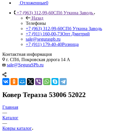
Отложенные
0
+7 (963) 312-99-60
СПб Уткина Заводь
Назад
Телефоны
+7 (963) 312-99-60
СПб Уткина Заводь
+7 (911) 160-00-73
Опт Дмитрий
sale@seguraspb.ru
+7 (911) 179-40-40
Розница
Контактная информация
г. СПб, Покровская дорога 14 А
sale@SeguraSPb.ru
Ковер Теразза 53006 52022
Главная
—
Каталог
—
Ковры каталог