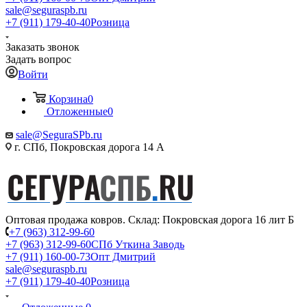
sale@seguraspb.ru
+7 (911) 179-40-40
Розница
Заказать звонок
Задать вопрос
Войти
Корзина
0
Отложенные
0
sale@SeguraSPb.ru
г. СПб, Покровская дорога 14 А
Оптовая продажа ковров. Склад: Покровская дорога 16 лит Б
+7 (963) 312-99-60
+7 (963) 312-99-60
СПб Уткина Заводь
+7 (911) 160-00-73
Опт Дмитрий
sale@seguraspb.ru
+7 (911) 179-40-40
Розница