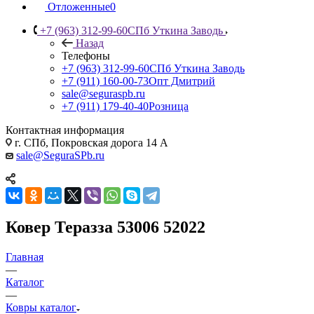
Отложенные
0
+7 (963) 312-99-60
СПб Уткина Заводь
Назад
Телефоны
+7 (963) 312-99-60
СПб Уткина Заводь
+7 (911) 160-00-73
Опт Дмитрий
sale@seguraspb.ru
+7 (911) 179-40-40
Розница
Контактная информация
г. СПб, Покровская дорога 14 А
sale@SeguraSPb.ru
Ковер Теразза 53006 52022
Главная
—
Каталог
—
Ковры каталог