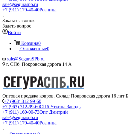
sale@seguraspb.ru
+7 (911) 179-40-40
Розница
Заказать звонок
Задать вопрос
Войти
Корзина
0
Отложенные
0
sale@SeguraSPb.ru
г. СПб, Покровская дорога 14 А
Оптовая продажа ковров. Склад: Покровская дорога 16 лит Б
+7 (963) 312-99-60
+7 (963) 312-99-60
СПб Уткина Заводь
+7 (911) 160-00-73
Опт Дмитрий
sale@seguraspb.ru
+7 (911) 179-40-40
Розница