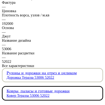
Фактура
—
Циновка
Плотность ворса, узлов / м.кв
—
192000
Основа
—
Джут
Название дизайна
—
53006
Название расцветки
—
52022
Все характеристики
Рулоны и дорожки на отрез и целиком
Дорожка Теразза 53006 52022
Ковры, паласы и готовые дорожки
Ковер Теразза 53006 52022