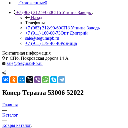
Отложенные
0
+7 (963) 312-99-60
СПб Уткина Заводь
Назад
Телефоны
+7 (963) 312-99-60
СПб Уткина Заводь
+7 (911) 160-00-73
Опт Дмитрий
sale@seguraspb.ru
+7 (911) 179-40-40
Розница
Контактная информация
г. СПб, Покровская дорога 14 А
sale@SeguraSPb.ru
Ковер Теразза 53006 52022
Главная
—
Каталог
—
Ковры каталог