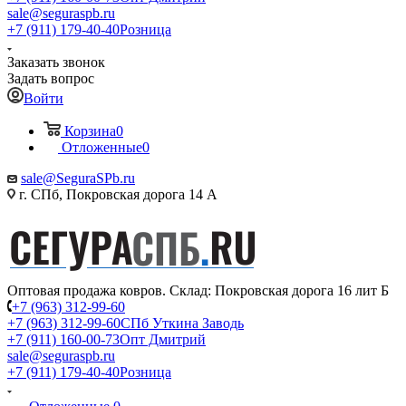
sale@seguraspb.ru
+7 (911) 179-40-40
Розница
Заказать звонок
Задать вопрос
Войти
Корзина
0
Отложенные
0
sale@SeguraSPb.ru
г. СПб, Покровская дорога 14 А
Оптовая продажа ковров. Склад: Покровская дорога 16 лит Б
+7 (963) 312-99-60
+7 (963) 312-99-60
СПб Уткина Заводь
+7 (911) 160-00-73
Опт Дмитрий
sale@seguraspb.ru
+7 (911) 179-40-40
Розница