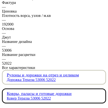
Фактура
—
Циновка
Плотность ворса, узлов / м.кв
—
192000
Основа
—
Джут
Название дизайна
—
53006
Название расцветки
—
52022
Все характеристики
Рулоны и дорожки на отрез и целиком
Дорожка Теразза 53006 52022
Ковры, паласы и готовые дорожки
Ковер Теразза 53006 52022