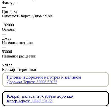
Фактура
—
Циновка
Плотность ворса, узлов / м.кв
—
192000
Основа
—
Джут
Название дизайна
—
53006
Название расцветки
—
52022
Все характеристики
Рулоны и дорожки на отрез и целиком
Дорожка Теразза 53006 52022
Ковры, паласы и готовые дорожки
Ковер Теразза 53006 52022