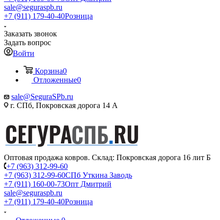
sale@seguraspb.ru
+7 (911) 179-40-40
Розница
Заказать звонок
Задать вопрос
Войти
Корзина
0
Отложенные
0
sale@SeguraSPb.ru
г. СПб, Покровская дорога 14 А
Оптовая продажа ковров. Склад: Покровская дорога 16 лит Б
+7 (963) 312-99-60
+7 (963) 312-99-60
СПб Уткина Заводь
+7 (911) 160-00-73
Опт Дмитрий
sale@seguraspb.ru
+7 (911) 179-40-40
Розница