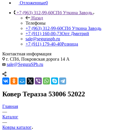
Отложенные
0
+7 (963) 312-99-60
СПб Уткина Заводь
Назад
Телефоны
+7 (963) 312-99-60
СПб Уткина Заводь
+7 (911) 160-00-73
Опт Дмитрий
sale@seguraspb.ru
+7 (911) 179-40-40
Розница
Контактная информация
г. СПб, Покровская дорога 14 А
sale@SeguraSPb.ru
Ковер Теразза 53006 52022
Главная
—
Каталог
—
Ковры каталог