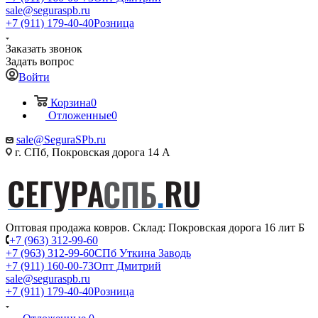
sale@seguraspb.ru
+7 (911) 179-40-40
Розница
Заказать звонок
Задать вопрос
Войти
Корзина
0
Отложенные
0
sale@SeguraSPb.ru
г. СПб, Покровская дорога 14 А
Оптовая продажа ковров. Склад: Покровская дорога 16 лит Б
+7 (963) 312-99-60
+7 (963) 312-99-60
СПб Уткина Заводь
+7 (911) 160-00-73
Опт Дмитрий
sale@seguraspb.ru
+7 (911) 179-40-40
Розница