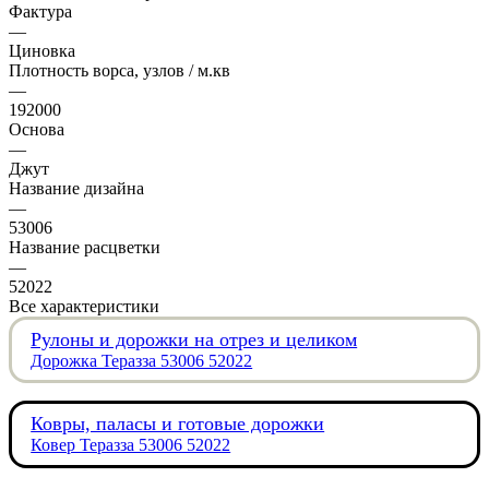
Фактура
—
Циновка
Плотность ворса, узлов / м.кв
—
192000
Основа
—
Джут
Название дизайна
—
53006
Название расцветки
—
52022
Все характеристики
Рулоны и дорожки на отрез и целиком
Дорожка Теразза 53006 52022
Ковры, паласы и готовые дорожки
Ковер Теразза 53006 52022