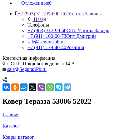
Отложенные
0
+7 (963) 312-99-60
СПб Уткина Заводь
Назад
Телефоны
+7 (963) 312-99-60
СПб Уткина Заводь
+7 (911) 160-00-73
Опт Дмитрий
sale@seguraspb.ru
+7 (911) 179-40-40
Розница
Контактная информация
г. СПб, Покровская дорога 14 А
sale@SeguraSPb.ru
Ковер Теразза 53006 52022
Главная
—
Каталог
—
Ковры каталог