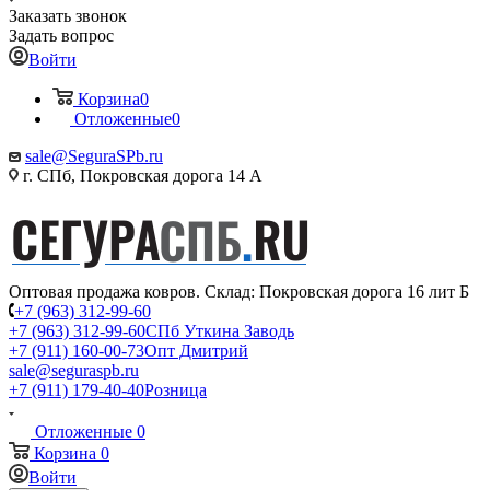
Заказать звонок
Задать вопрос
Войти
Корзина
0
Отложенные
0
sale@SeguraSPb.ru
г. СПб, Покровская дорога 14 А
Оптовая продажа ковров. Склад: Покровская дорога 16 лит Б
+7 (963) 312-99-60
+7 (963) 312-99-60
СПб Уткина Заводь
+7 (911) 160-00-73
Опт Дмитрий
sale@seguraspb.ru
+7 (911) 179-40-40
Розница
Отложенные
0
Корзина
0
Войти