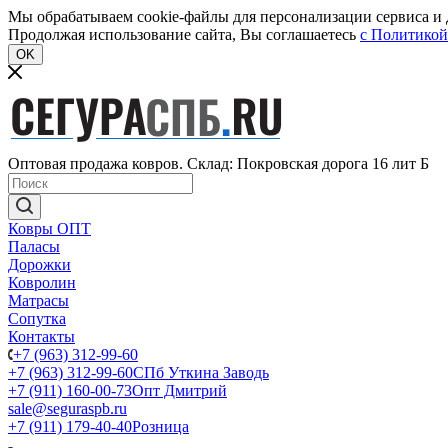
Мы обрабатываем cookie-файлы для персонализации сервиса и д
Продолжая использование сайта, Вы соглашаетесь
c Политикой
OK
Оптовая продажа ковров. Склад: Покровская дорога 16 лит Б
Ковры ОПТ
Паласы
Дорожки
Ковролин
Матрасы
Сопутка
Контакты
+7 (963) 312-99-60
+7 (963) 312-99-60
СПб Уткина Заводь
+7 (911) 160-00-73
Опт Дмитрий
sale@seguraspb.ru
+7 (911) 179-40-40
Розница