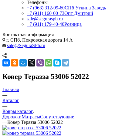
Телефоны
+7 (963) 312-99-60
СПб Уткина Заводь
+7 (911) 160-00-73
Опт Дмитрий
sale@seguraspb.ru
+7 (911) 179-40-40
Розница
Контактная информация
г. СПб, Покровская дорога 14 А
sale@SeguraSPb.ru
Ковер Теразза 53006 52022
Главная
—
Каталог
—
Ковры каталог
Дорожки
Матрасы
Сопутствующие
—
Ковер Теразза 53006 52022