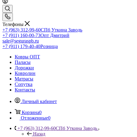
Телефоны
+7 (963) 312-99-60
СПб Уткина Заводь
+7 (911) 160-00-73
Опт Дмитрий
sale@seguraspb.ru
+7 (911) 179-40-40
Розница
Ковры ОПТ
Паласы
Дорожки
Ковролин
Матрасы
Сопутка
Контакты
Личный кабинет
Корзина
0
Отложенные
0
+7 (963) 312-99-60
СПб Уткина Заводь
Назад