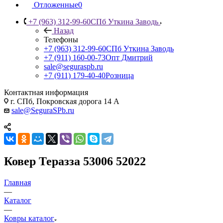
Отложенные
0
+7 (963) 312-99-60
СПб Уткина Заводь
Назад
Телефоны
+7 (963) 312-99-60
СПб Уткина Заводь
+7 (911) 160-00-73
Опт Дмитрий
sale@seguraspb.ru
+7 (911) 179-40-40
Розница
Контактная информация
г. СПб, Покровская дорога 14 А
sale@SeguraSPb.ru
Ковер Теразза 53006 52022
Главная
—
Каталог
—
Ковры каталог