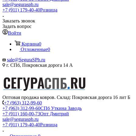
sale@seguraspb.ru
+7 (911) 179-40-40
Розница
Заказать звонок
Задать вопрос
Войти
Корзина
0
Отложенные
0
sale@SeguraSPb.ru
г. СПб, Покровская дорога 14 А
Оптовая продажа ковров. Склад: Покровская дорога 16 лит Б
+7 (963) 312-99-60
+7 (963) 312-99-60
СПб Уткина Заводь
+7 (911) 160-00-73
Опт Дмитрий
sale@seguraspb.ru
+7 (911) 179-40-40
Розница