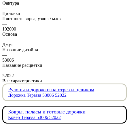
Фактура
—
Циновка
Плотность ворса, узлов / м.кв
—
192000
Основа
—
Джут
Название дизайна
—
53006
Название расцветки
—
52022
Все характеристики
Рулоны и дорожки на отрез и целиком
Дорожка Теразза 53006 52022
Ковры, паласы и готовые дорожки
Ковер Теразза 53006 52022