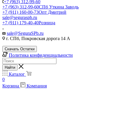
+7 (963) 312-99-60
+7 (963) 312-99-60
СПб Уткина Заводь
+7 (911) 160-00-73
Опт Дмитрий
sale@seguraspb.ru
+7 (911) 179-40-40
Розница
sale@SeguraSPb.ru
г. СПб, Покровская дорога 14 А
Скачать Остатки
Политика конфиденциальности
Найти
Каталог
0
Корзина
Компания