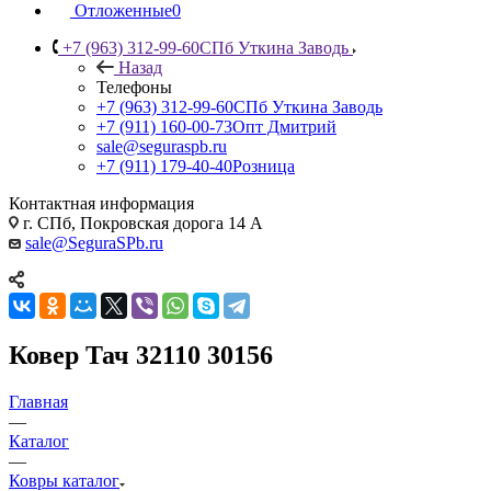
Отложенные
0
+7 (963) 312-99-60
СПб Уткина Заводь
Назад
Телефоны
+7 (963) 312-99-60
СПб Уткина Заводь
+7 (911) 160-00-73
Опт Дмитрий
sale@seguraspb.ru
+7 (911) 179-40-40
Розница
Контактная информация
г. СПб, Покровская дорога 14 А
sale@SeguraSPb.ru
Ковер Тач 32110 30156
Главная
—
Каталог
—
Ковры каталог