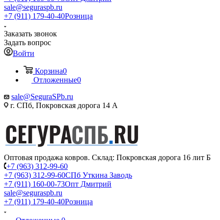
sale@seguraspb.ru
+7 (911) 179-40-40
Розница
Заказать звонок
Задать вопрос
Войти
Корзина
0
Отложенные
0
sale@SeguraSPb.ru
г. СПб, Покровская дорога 14 А
Оптовая продажа ковров. Склад: Покровская дорога 16 лит Б
+7 (963) 312-99-60
+7 (963) 312-99-60
СПб Уткина Заводь
+7 (911) 160-00-73
Опт Дмитрий
sale@seguraspb.ru
+7 (911) 179-40-40
Розница