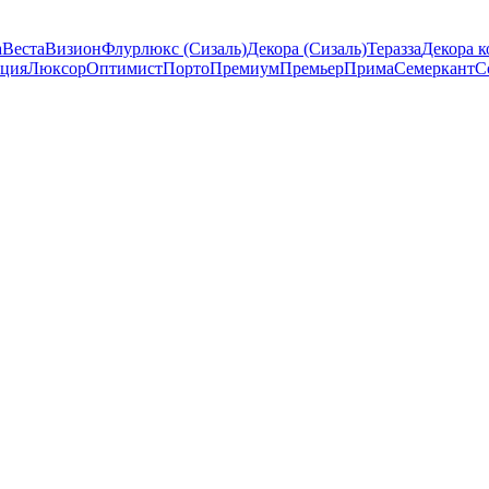
а
Веста
Визион
Флурлюкс (Сизаль)
Декора (Сизаль)
Теразза
Декора к
ция
Люксор
Оптимист
Порто
Премиум
Премьер
Прима
Семеркант
С