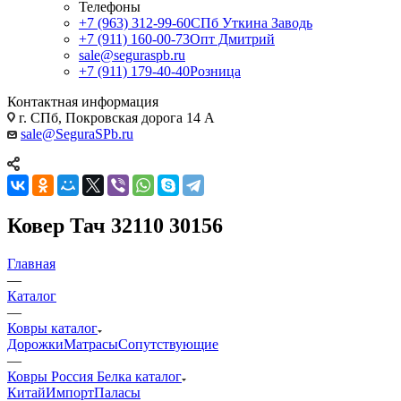
Телефоны
+7 (963) 312-99-60
СПб Уткина Заводь
+7 (911) 160-00-73
Опт Дмитрий
sale@seguraspb.ru
+7 (911) 179-40-40
Розница
Контактная информация
г. СПб, Покровская дорога 14 А
sale@SeguraSPb.ru
Ковер Тач 32110 30156
Главная
—
Каталог
—
Ковры каталог
Дорожки
Матрасы
Сопутствующие
—
Ковры Россия Белка каталог
Китай
Импорт
Паласы