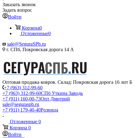
Заказать звонок
Задать вопрос
Войти
Корзина
0
Отложенные
0
sale@SeguraSPb.ru
г. СПб, Покровская дорога 14 А
Оптовая продажа ковров. Склад: Покровская дорога 16 лит Б
+7 (963) 312-99-60
+7 (963) 312-99-60
СПб Уткина Заводь
+7 (911) 160-00-73
Опт Дмитрий
sale@seguraspb.ru
+7 (911) 179-40-40
Розница
Отложенные
0
Корзина
0
Войти