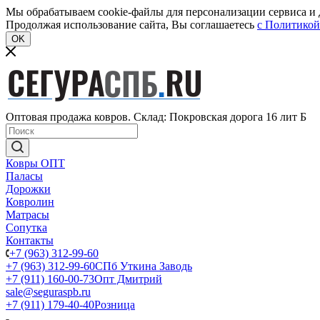
Мы обрабатываем cookie-файлы для персонализации сервиса и д
Продолжая использование сайта, Вы соглашаетесь
c Политикой
OK
Оптовая продажа ковров. Склад: Покровская дорога 16 лит Б
Ковры ОПТ
Паласы
Дорожки
Ковролин
Матрасы
Сопутка
Контакты
+7 (963) 312-99-60
+7 (963) 312-99-60
СПб Уткина Заводь
+7 (911) 160-00-73
Опт Дмитрий
sale@seguraspb.ru
+7 (911) 179-40-40
Розница