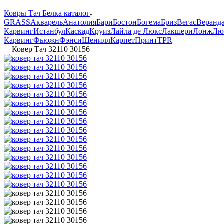
—
Ковры Тач Белка каталог
GRASS
Акварель
Анатолия
Бари
Бостон
Богема
Бриз
Вегас
Веранд
Карвинг
Истанбул
Каскад
Круиз
Лайла де Люкс
Лакшери
Лонж
Лю
Карвинг
Фьюжн
Фэнси
Шенилл
Карпет
Принт
TPR
—
Ковер Тач 32110 30156