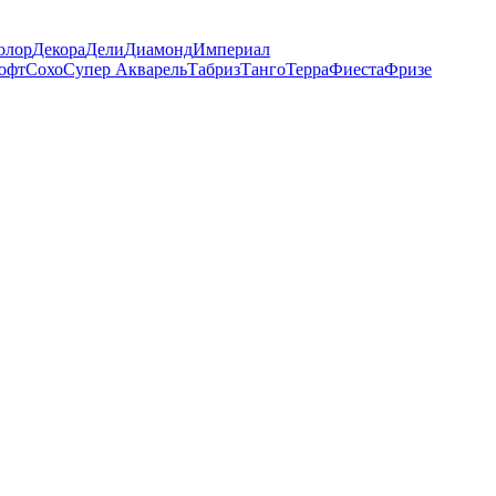
олор
Декора
Дели
Диамонд
Империал
офт
Сохо
Супер Акварель
Табриз
Танго
Терра
Фиеста
Фризе