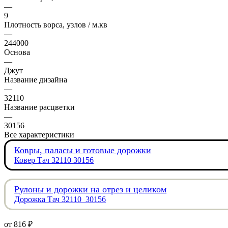
—
9
Плотность ворса, узлов / м.кв
—
244000
Основа
—
Джут
Название дизайна
—
32110
Название расцветки
—
30156
Все характеристики
Ковры, паласы и готовые дорожки
Ковер Тач 32110 30156
Рулоны и дорожки на отрез и целиком
Дорожка Тач 32110_30156
от
816 ₽