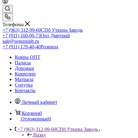
Телефоны
+7 (963) 312-99-60
СПб Уткина Заводь
+7 (911) 160-00-73
Опт Дмитрий
sale@seguraspb.ru
+7 (911) 179-40-40
Розница
Ковры ОПТ
Паласы
Дорожки
Ковролин
Матрасы
Сопутка
Контакты
Личный кабинет
Корзина
0
Отложенные
0
+7 (963) 312-99-60
СПб Уткина Заводь
Назад