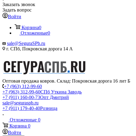
Заказать звонок
Задать вопрос
Войти
Корзина
0
Отложенные
0
sale@SeguraSPb.ru
г. СПб, Покровская дорога 14 А
Оптовая продажа ковров. Склад: Покровская дорога 16 лит Б
+7 (963) 312-99-60
+7 (963) 312-99-60
СПб Уткина Заводь
+7 (911) 160-00-73
Опт Дмитрий
sale@seguraspb.ru
+7 (911) 179-40-40
Розница
Отложенные
0
Корзина
0
Войти