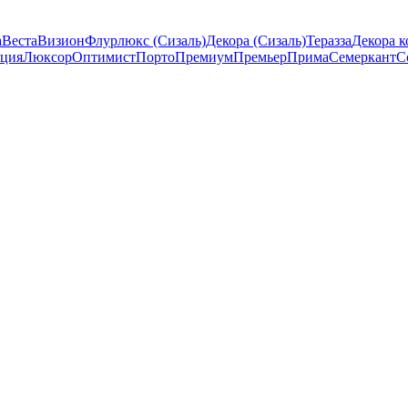
а
Веста
Визион
Флурлюкс (Сизаль)
Декора (Сизаль)
Теразза
Декора к
ция
Люксор
Оптимист
Порто
Премиум
Премьер
Прима
Семеркант
С