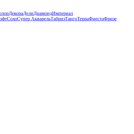
олор
Декора
Дели
Диамонд
Империал
офт
Сохо
Супер Акварель
Табриз
Танго
Терра
Фиеста
Фризе