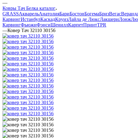
—
Ковры Тач Белка каталог
GRASS
Акварель
Анатолия
Бари
Бостон
Богема
Бриз
Вегас
Веранд
Карвинг
Истанбул
Каскад
Круиз
Лайла де Люкс
Лакшери
Лонж
Лю
Карвинг
Фьюжн
Фэнси
Шенилл
Карпет
Принт
TPR
—
Ковер Тач 32110 30156