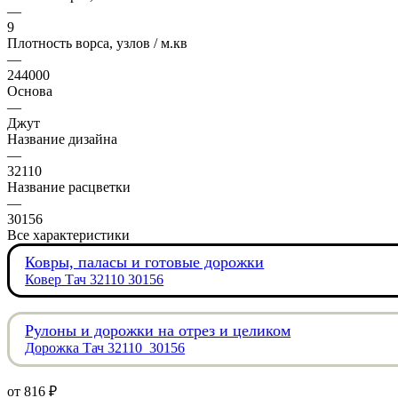
—
9
Плотность ворса, узлов / м.кв
—
244000
Основа
—
Джут
Название дизайна
—
32110
Название расцветки
—
30156
Все характеристики
Ковры, паласы и готовые дорожки
Ковер Тач 32110 30156
Рулоны и дорожки на отрез и целиком
Дорожка Тач 32110_30156
от
816 ₽