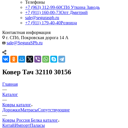
Телефоны
+7 (963) 312-99-60
СПб Уткина Заводь
+7 (911) 160-00-73
Опт Дмитрий
sale@seguraspb.ru
+7 (911) 179-40-40
Розница
Контактная информация
г. СПб, Покровская дорога 14 А
sale@SeguraSPb.ru
Ковер Тач 32110 30156
Главная
—
Каталог
—
Ковры каталог
Дорожки
Матрасы
Сопутствующие
—
Ковры Россия Белка каталог
Китай
Импорт
Паласы