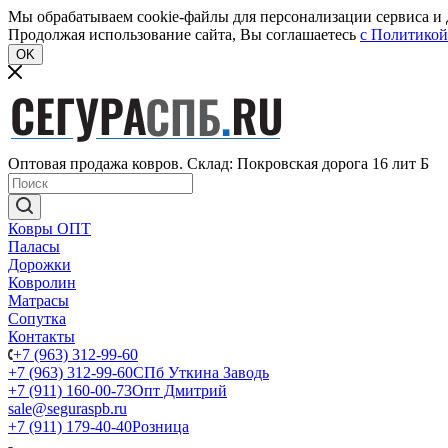
Мы обрабатываем cookie-файлы для персонализации сервиса и д
Продолжая использование сайта, Вы соглашаетесь
c Политикой
OK
Оптовая продажа ковров. Склад: Покровская дорога 16 лит Б
Ковры ОПТ
Паласы
Дорожки
Ковролин
Матрасы
Сопутка
Контакты
+7 (963) 312-99-60
+7 (963) 312-99-60
СПб Уткина Заводь
+7 (911) 160-00-73
Опт Дмитрий
sale@seguraspb.ru
+7 (911) 179-40-40
Розница