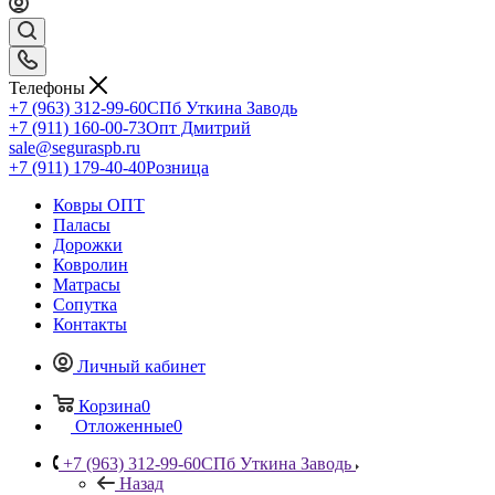
Телефоны
+7 (963) 312-99-60
СПб Уткина Заводь
+7 (911) 160-00-73
Опт Дмитрий
sale@seguraspb.ru
+7 (911) 179-40-40
Розница
Ковры ОПТ
Паласы
Дорожки
Ковролин
Матрасы
Сопутка
Контакты
Личный кабинет
Корзина
0
Отложенные
0
+7 (963) 312-99-60
СПб Уткина Заводь
Назад