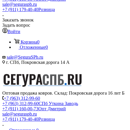
sale@seguraspb.ru
+7 (911) 179-40-40
Розница
Заказать звонок
Задать вопрос
Войти
Корзина
0
Отложенные
0
sale@SeguraSPb.ru
г. СПб, Покровская дорога 14 А
Оптовая продажа ковров. Склад: Покровская дорога 16 лит Б
+7 (963) 312-99-60
+7 (963) 312-99-60
СПб Уткина Заводь
+7 (911) 160-00-73
Опт Дмитрий
sale@seguraspb.ru
+7 (911) 179-40-40
Розница