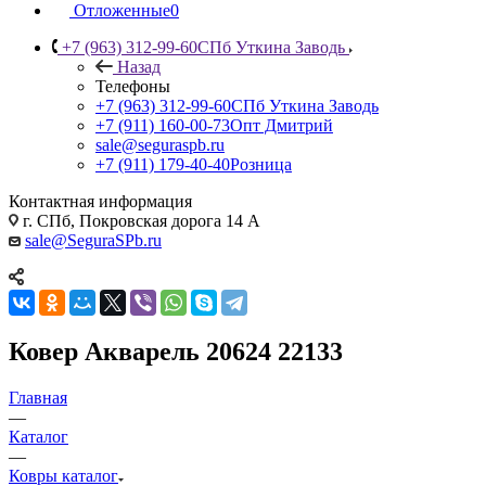
Отложенные
0
+7 (963) 312-99-60
СПб Уткина Заводь
Назад
Телефоны
+7 (963) 312-99-60
СПб Уткина Заводь
+7 (911) 160-00-73
Опт Дмитрий
sale@seguraspb.ru
+7 (911) 179-40-40
Розница
Контактная информация
г. СПб, Покровская дорога 14 А
sale@SeguraSPb.ru
Ковер Акварель 20624 22133
Главная
—
Каталог
—
Ковры каталог