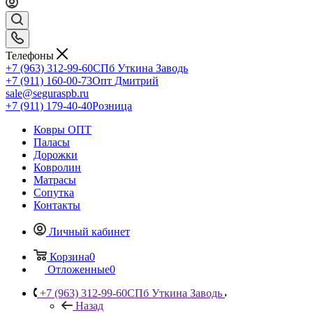
Телефоны
+7 (963) 312-99-60
СПб Уткина Заводь
+7 (911) 160-00-73
Опт Дмитрий
sale@seguraspb.ru
+7 (911) 179-40-40
Розница
Ковры ОПТ
Паласы
Дорожки
Ковролин
Матрасы
Сопутка
Контакты
Личный кабинет
Корзина
0
Отложенные
0
+7 (963) 312-99-60
СПб Уткина Заводь
Назад