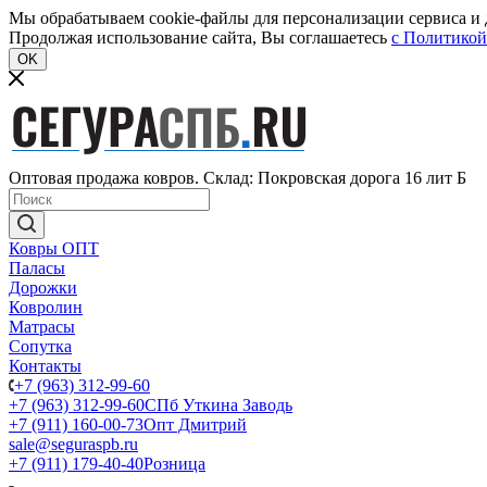
Мы обрабатываем cookie-файлы для персонализации сервиса и д
Продолжая использование сайта, Вы соглашаетесь
c Политикой
OK
Оптовая продажа ковров. Склад: Покровская дорога 16 лит Б
Ковры ОПТ
Паласы
Дорожки
Ковролин
Матрасы
Сопутка
Контакты
+7 (963) 312-99-60
+7 (963) 312-99-60
СПб Уткина Заводь
+7 (911) 160-00-73
Опт Дмитрий
sale@seguraspb.ru
+7 (911) 179-40-40
Розница