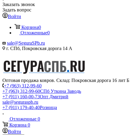
Заказать звонок
Задать вопрос
Войти
Корзина
0
Отложенные
0
sale@SeguraSPb.ru
г. СПб, Покровская дорога 14 А
Оптовая продажа ковров. Склад: Покровская дорога 16 лит Б
+7 (963) 312-99-60
+7 (963) 312-99-60
СПб Уткина Заводь
+7 (911) 160-00-73
Опт Дмитрий
sale@seguraspb.ru
+7 (911) 179-40-40
Розница
Отложенные
0
Корзина
0
Войти