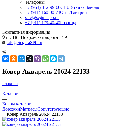
Телефоны
+7 (963) 312-99-60
СПб Уткина Заводь
+7 (911) 160-00-73
Опт Дмитрий
sale@seguraspb.ru
+7 (911) 179-40-40
Розница
Контактная информация
г. СПб, Покровская дорога 14 А
sale@SeguraSPb.ru
Ковер Акварель 20624 22133
Главная
—
Каталог
—
Ковры каталог
Дорожки
Матрасы
Сопутствующие
—
Ковер Акварель 20624 22133