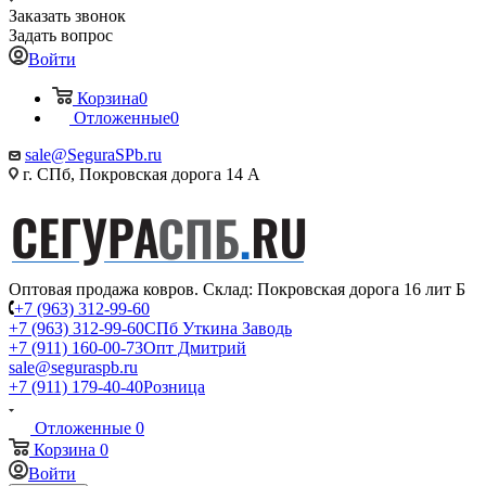
Заказать звонок
Задать вопрос
Войти
Корзина
0
Отложенные
0
sale@SeguraSPb.ru
г. СПб, Покровская дорога 14 А
Оптовая продажа ковров. Склад: Покровская дорога 16 лит Б
+7 (963) 312-99-60
+7 (963) 312-99-60
СПб Уткина Заводь
+7 (911) 160-00-73
Опт Дмитрий
sale@seguraspb.ru
+7 (911) 179-40-40
Розница
Отложенные
0
Корзина
0
Войти