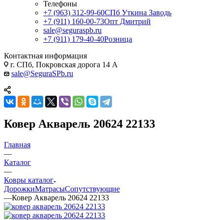
Телефоны
+7 (963) 312-99-60
СПб Уткина Заводь
+7 (911) 160-00-73
Опт Дмитрий
sale@seguraspb.ru
+7 (911) 179-40-40
Розница
Контактная информация
г. СПб, Покровская дорога 14 А
sale@SeguraSPb.ru
Ковер Акварель 20624 22133
Главная
—
Каталог
—
Ковры каталог
Дорожки
Матрасы
Сопутствующие
—
Ковер Акварель 20624 22133