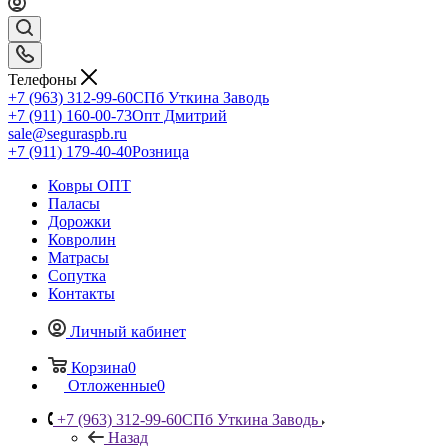
Телефоны
+7 (963) 312-99-60
СПб Уткина Заводь
+7 (911) 160-00-73
Опт Дмитрий
sale@seguraspb.ru
+7 (911) 179-40-40
Розница
Ковры ОПТ
Паласы
Дорожки
Ковролин
Матрасы
Сопутка
Контакты
Личный кабинет
Корзина
0
Отложенные
0
+7 (963) 312-99-60
СПб Уткина Заводь
Назад