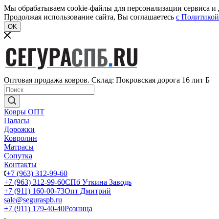
Мы обрабатываем cookie-файлы для персонализации сервиса и д
Продолжая использование сайта, Вы соглашаетесь
c Политикой
OK
Оптовая продажа ковров. Склад: Покровская дорога 16 лит Б
Ковры ОПТ
Паласы
Дорожки
Ковролин
Матрасы
Сопутка
Контакты
+7 (963) 312-99-60
+7 (963) 312-99-60
СПб Уткина Заводь
+7 (911) 160-00-73
Опт Дмитрий
sale@seguraspb.ru
+7 (911) 179-40-40
Розница