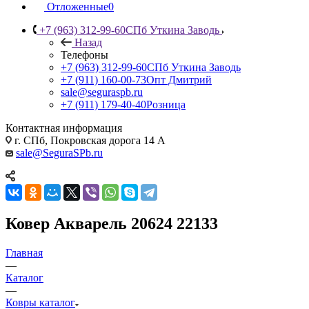
Отложенные
0
+7 (963) 312-99-60
СПб Уткина Заводь
Назад
Телефоны
+7 (963) 312-99-60
СПб Уткина Заводь
+7 (911) 160-00-73
Опт Дмитрий
sale@seguraspb.ru
+7 (911) 179-40-40
Розница
Контактная информация
г. СПб, Покровская дорога 14 А
sale@SeguraSPb.ru
Ковер Акварель 20624 22133
Главная
—
Каталог
—
Ковры каталог