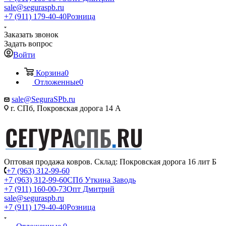
sale@seguraspb.ru
+7 (911) 179-40-40
Розница
Заказать звонок
Задать вопрос
Войти
Корзина
0
Отложенные
0
sale@SeguraSPb.ru
г. СПб, Покровская дорога 14 А
Оптовая продажа ковров. Склад: Покровская дорога 16 лит Б
+7 (963) 312-99-60
+7 (963) 312-99-60
СПб Уткина Заводь
+7 (911) 160-00-73
Опт Дмитрий
sale@seguraspb.ru
+7 (911) 179-40-40
Розница