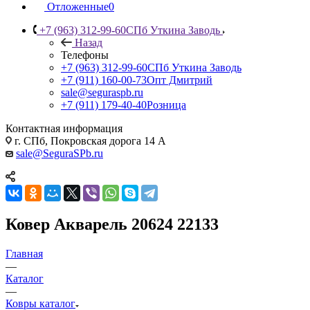
Отложенные
0
+7 (963) 312-99-60
СПб Уткина Заводь
Назад
Телефоны
+7 (963) 312-99-60
СПб Уткина Заводь
+7 (911) 160-00-73
Опт Дмитрий
sale@seguraspb.ru
+7 (911) 179-40-40
Розница
Контактная информация
г. СПб, Покровская дорога 14 А
sale@SeguraSPb.ru
Ковер Акварель 20624 22133
Главная
—
Каталог
—
Ковры каталог