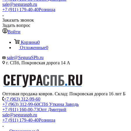
sale@seguraspb.ru
+7 (911) 179-40-40
Розница
Заказать звонок
Задать вопрос
Войти
Корзина
0
Отложенные
0
sale@SeguraSPb.ru
г. СПб, Покровская дорога 14 А
Оптовая продажа ковров. Склад: Покровская дорога 16 лит Б
+7 (963) 312-99-60
+7 (963) 312-99-60
СПб Уткина Заводь
+7 (911) 160-00-73
Опт Дмитрий
sale@seguraspb.ru
+7 (911) 179-40-40
Розница