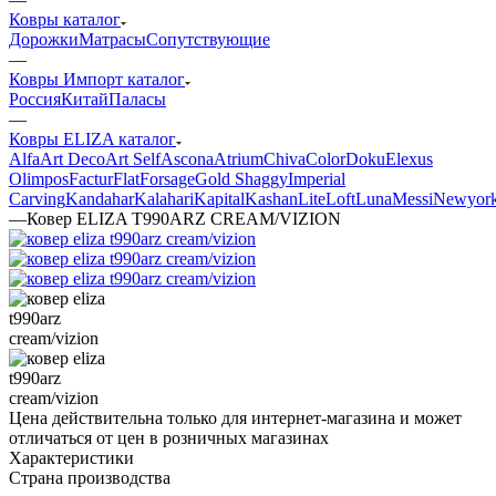
Ковры каталог
Дорожки
Матрасы
Сопутствующие
—
Ковры Импорт каталог
Россия
Китай
Паласы
—
Ковры ELIZA каталог
Alfa
Art Deco
Art Self
Ascona
Atrium
Chiva
Color
Doku
Elexus
Olimpos
Factur
Flat
Forsage
Gold Shaggy
Imperial
Carving
Kandahar
Kalahari
Kapital
Kashan
Lite
Loft
Luna
Messi
Newyor
—
Ковер ELIZA T990ARZ CREAM/VIZION
Цена действительна только для интернет-магазина и может
отличаться от цен в розничных магазинах
Характеристики
Страна производства