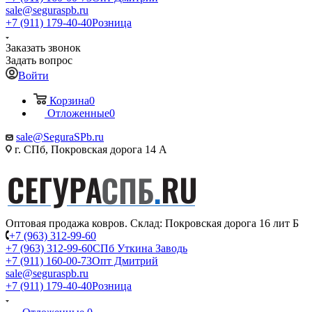
sale@seguraspb.ru
+7 (911) 179-40-40
Розница
Заказать звонок
Задать вопрос
Войти
Корзина
0
Отложенные
0
sale@SeguraSPb.ru
г. СПб, Покровская дорога 14 А
Оптовая продажа ковров. Склад: Покровская дорога 16 лит Б
+7 (963) 312-99-60
+7 (963) 312-99-60
СПб Уткина Заводь
+7 (911) 160-00-73
Опт Дмитрий
sale@seguraspb.ru
+7 (911) 179-40-40
Розница