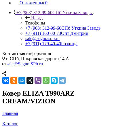
Отложенные
0
+7 (963) 312-99-60
СПб Уткина Заводь
Назад
Телефоны
+7 (963) 312-99-60
СПб Уткина Заводь
+7 (911) 160-00-73
Опт Дмитрий
sale@seguraspb.ru
+7 (911) 179-40-40
Розница
Контактная информация
г. СПб, Покровская дорога 14 А
sale@SeguraSPb.ru
Ковер ELIZA T990ARZ
CREAM/VIZION
Главная
—
Каталог
—