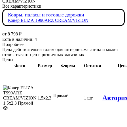
CREAM/VIZION
Все характеристики
Ковры, паласы и готовые дорожки
Ковер ELIZA T990ARZ CREAM/VIZION
от
8 798 ₽
Есть в наличии: 4
Подробнее
Цена действительна только для интернет-магазина и может
отличаться от цен в розничных магазинах
Цены
Фото
Размер
Форма
Остатки
Цен
Прямой
Автори
1,5х2,3
1 шт.