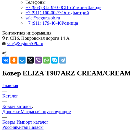
Телефоны
+7 (963) 312-99-60
СПб Уткина Заводь
+7 (911) 160-00-73
Опт Дмитрий
sale@seguraspb.ru
+7 (911) 179-40-40
Розница
Контактная информация
г. СПб, Покровская дорога 14 А
sale@SeguraSPb.ru
Ковер ELIZA T987ARZ CREAM/CREA
Главная
—
Каталог
—
Ковры каталог
Дорожки
Матрасы
Сопутствующие
—
Ковры Импорт каталог
Россия
Китай
Паласы