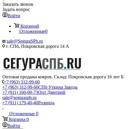
Заказать звонок
Задать вопрос
Войти
Корзина
0
Отложенные
0
sale@SeguraSPb.ru
г. СПб, Покровская дорога 14 А
Оптовая продажа ковров. Склад: Покровская дорога 16 лит Б
+7 (963) 312-99-60
+7 (963) 312-99-60
СПб Уткина Заводь
+7 (911) 160-00-73
Опт Дмитрий
sale@seguraspb.ru
+7 (911) 179-40-40
Розница
Отложенные
0
Корзина
0
Войти