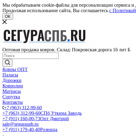
Мы обрабатываем cookie-файлы для персонализации сервиса и д
Продолжая использование сайта, Вы соглашаетесь
c Политикой
OK
Оптовая продажа ковров. Склад: Покровская дорога 16 лит Б
Ковры ОПТ
Паласы
Дорожки
Ковролин
Матрасы
Сопутка
Контакты
+7 (963) 312-99-60
+7 (963) 312-99-60
СПб Уткина Заводь
+7 (911) 160-00-73
Опт Дмитрий
sale@seguraspb.ru
+7 (911) 179-40-40
Розница