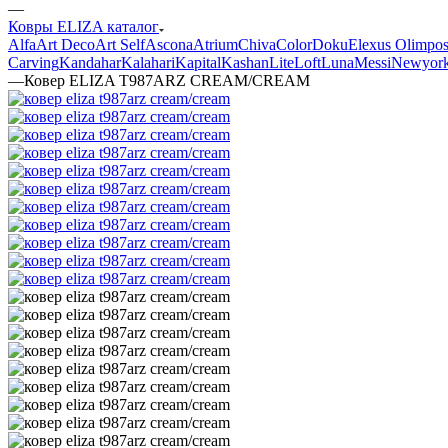
—
Ковры ELIZA каталог
Alfa
Art Deco
Art Self
Ascona
Atrium
Chiva
Color
Doku
Elexus Olimpo
Carving
Kandahar
Kalahari
Kapital
Kashan
Lite
Loft
Luna
Messi
Newyor
—
Ковер ELIZA T987ARZ CREAM/CREAM