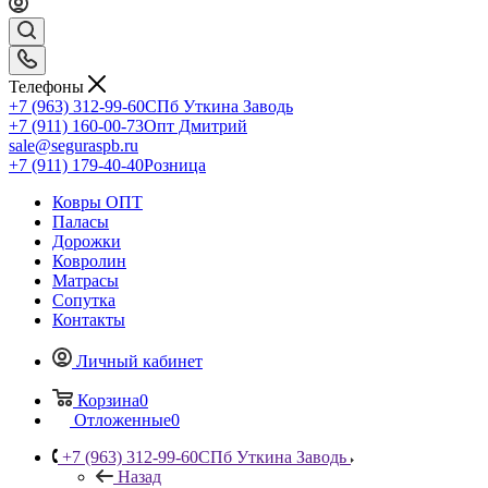
Телефоны
+7 (963) 312-99-60
СПб Уткина Заводь
+7 (911) 160-00-73
Опт Дмитрий
sale@seguraspb.ru
+7 (911) 179-40-40
Розница
Ковры ОПТ
Паласы
Дорожки
Ковролин
Матрасы
Сопутка
Контакты
Личный кабинет
Корзина
0
Отложенные
0
+7 (963) 312-99-60
СПб Уткина Заводь
Назад