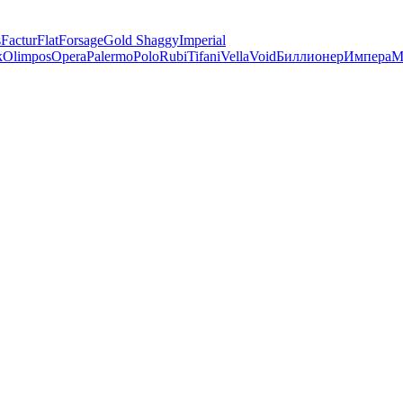
s
Factur
Flat
Forsage
Gold Shaggy
Imperial
k
Olimpos
Opera
Palermo
Polo
Rubi
Tifani
Vella
Void
Биллионер
Импера
М