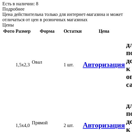
Есть в наличии: 8
Подробнее
Цена действительна только для интернет-магазина и может
отличаться от цен в розничных магазинах
Цены
Фото
Размер
Форма
Остатки
Цена
д
п
д
Овал
Авторизация
1,5х2,3
1 шт.
к
о
с
д
п
д
Прямой
Авторизация
1,5х4,0
2 шт.
к