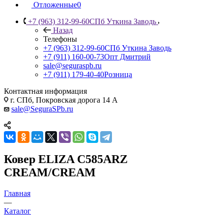
Отложенные
0
+7 (963) 312-99-60
СПб Уткина Заводь
Назад
Телефоны
+7 (963) 312-99-60
СПб Уткина Заводь
+7 (911) 160-00-73
Опт Дмитрий
sale@seguraspb.ru
+7 (911) 179-40-40
Розница
Контактная информация
г. СПб, Покровская дорога 14 А
sale@SeguraSPb.ru
Ковер ELIZA C585ARZ
CREAM/CREAM
Главная
—
Каталог
—