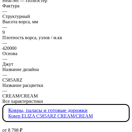
Heat-Set — Полиэстер
Фактура
—
Структурный
Высота ворса, мм
—
9
Плотность ворса, узлов / м.кв
—
420000
Основа
—
Джут
Название дизайна
—
C585ARZ
Название расцветки
—
CREAM/CREAM
Все характеристики
Ковры, паласы и готовые дорожки
Ковер ELIZA C585ARZ CREAM/CREAM
от
8 798 ₽