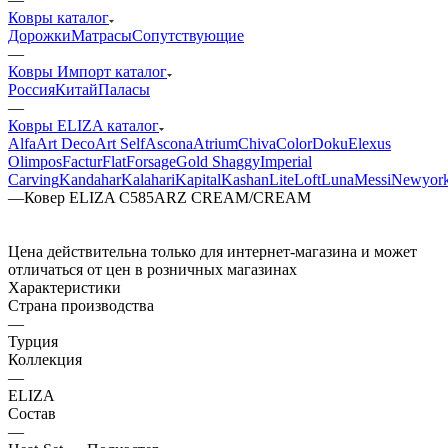
Ковры каталог
Дорожки
Матрасы
Сопутствующие
—
Ковры Импорт каталог
Россия
Китай
Паласы
—
Ковры ELIZA каталог
Alfa
Art Deco
Art Self
Ascona
Atrium
Chiva
Color
Doku
Elexus
Olimpos
Factur
Flat
Forsage
Gold Shaggy
Imperial
Carving
Kandahar
Kalahari
Kapital
Kashan
Lite
Loft
Luna
Messi
Newyor
—
Ковер ELIZA C585ARZ CREAM/CREAM
Цена действительна только для интернет-магазина и может
отличаться от цен в розничных магазинах
Характеристики
Страна производства
—
Турция
Коллекция
—
ELIZA
Состав
—