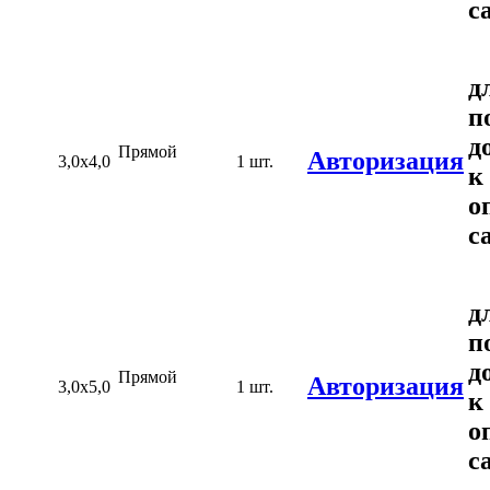
с
д
п
д
Прямой
Авторизация
3,0х4,0
1 шт.
к
о
с
д
п
д
Прямой
Авторизация
3,0х5,0
1 шт.
к
о
с