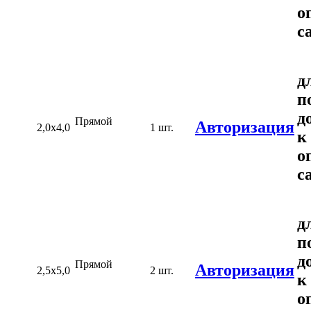
о
с
д
п
д
Прямой
Авторизация
2,0х4,0
1 шт.
к
о
с
д
п
д
Прямой
Авторизация
2,5х5,0
2 шт.
к
о