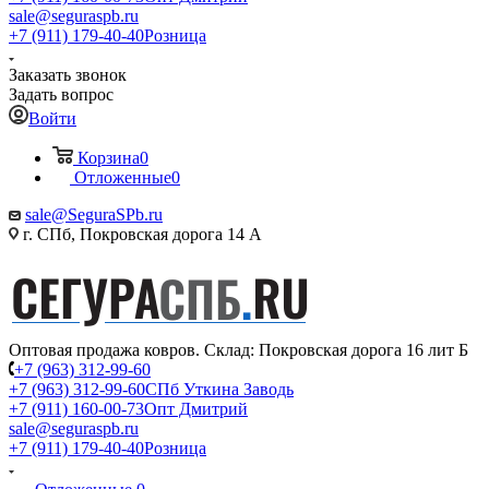
sale@seguraspb.ru
+7 (911) 179-40-40
Розница
Заказать звонок
Задать вопрос
Войти
Корзина
0
Отложенные
0
sale@SeguraSPb.ru
г. СПб, Покровская дорога 14 А
Оптовая продажа ковров. Склад: Покровская дорога 16 лит Б
+7 (963) 312-99-60
+7 (963) 312-99-60
СПб Уткина Заводь
+7 (911) 160-00-73
Опт Дмитрий
sale@seguraspb.ru
+7 (911) 179-40-40
Розница