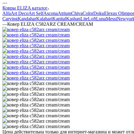
—
Ковры ELIZA каталог
Alfa
Art Deco
Art Self
Ascona
Atrium
Chiva
Color
Doku
Elexus Olimpo
Carving
Kandahar
Kalahari
Kapital
Kashan
Lite
Loft
Luna
Messi
Newyor
—
Ковер ELIZA C582ARZ CREAM/CREAM
Цена действительна только для интернет-магазина и может отл