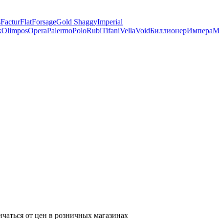
s
Factur
Flat
Forsage
Gold Shaggy
Imperial
k
Olimpos
Opera
Palermo
Polo
Rubi
Tifani
Vella
Void
Биллионер
Импера
М
ичаться от цен в розничных магазинах