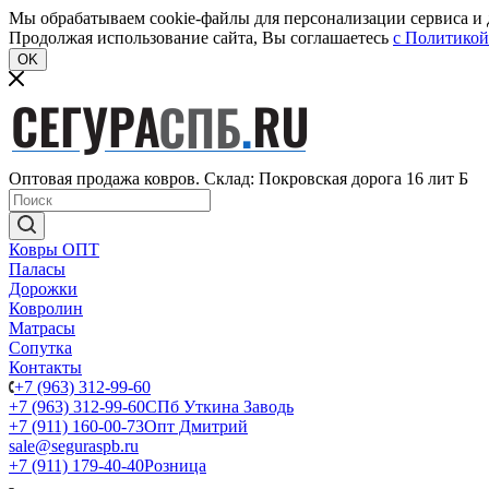
Мы обрабатываем cookie-файлы для персонализации сервиса и д
Продолжая использование сайта, Вы соглашаетесь
c Политикой
OK
Оптовая продажа ковров. Склад: Покровская дорога 16 лит Б
Ковры ОПТ
Паласы
Дорожки
Ковролин
Матрасы
Сопутка
Контакты
+7 (963) 312-99-60
+7 (963) 312-99-60
СПб Уткина Заводь
+7 (911) 160-00-73
Опт Дмитрий
sale@seguraspb.ru
+7 (911) 179-40-40
Розница