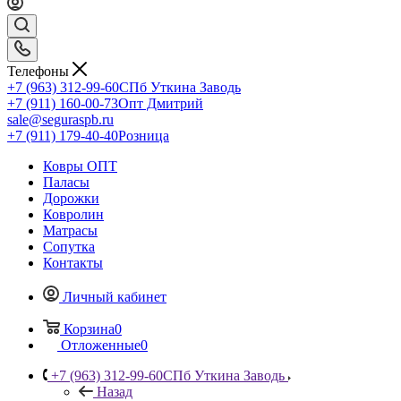
Телефоны
+7 (963) 312-99-60
СПб Уткина Заводь
+7 (911) 160-00-73
Опт Дмитрий
sale@seguraspb.ru
+7 (911) 179-40-40
Розница
Ковры ОПТ
Паласы
Дорожки
Ковролин
Матрасы
Сопутка
Контакты
Личный кабинет
Корзина
0
Отложенные
0
+7 (963) 312-99-60
СПб Уткина Заводь
Назад