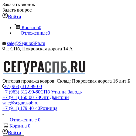
Заказать звонок
Задать вопрос
Войти
Корзина
0
Отложенные
0
sale@SeguraSPb.ru
г. СПб, Покровская дорога 14 А
Оптовая продажа ковров. Склад: Покровская дорога 16 лит Б
+7 (963) 312-99-60
+7 (963) 312-99-60
СПб Уткина Заводь
+7 (911) 160-00-73
Опт Дмитрий
sale@seguraspb.ru
+7 (911) 179-40-40
Розница
Отложенные
0
Корзина
0
Войти