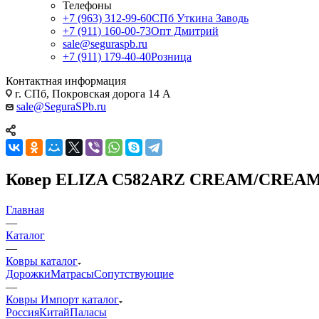
Телефоны
+7 (963) 312-99-60
СПб Уткина Заводь
+7 (911) 160-00-73
Опт Дмитрий
sale@seguraspb.ru
+7 (911) 179-40-40
Розница
Контактная информация
г. СПб, Покровская дорога 14 А
sale@SeguraSPb.ru
Ковер ELIZA C582ARZ CREAM/CREA
Главная
—
Каталог
—
Ковры каталог
Дорожки
Матрасы
Сопутствующие
—
Ковры Импорт каталог
Россия
Китай
Паласы