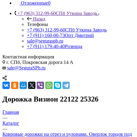
Отложенные
0
+7 (963) 312-99-60
СПб Уткина Заводь
Назад
Телефоны
+7 (963) 312-99-60
СПб Уткина Заводь
+7 (911) 160-00-73
Опт Дмитрий
sale@seguraspb.ru
+7 (911) 179-40-40
Розница
Контактная информация
г. СПб, Покровская дорога 14 А
sale@SeguraSPb.ru
Дорожка Визион 22122 25326
Главная
—
Каталог
—
Ковровые дорожки на отрез и рулонами. Оверлок торцов под