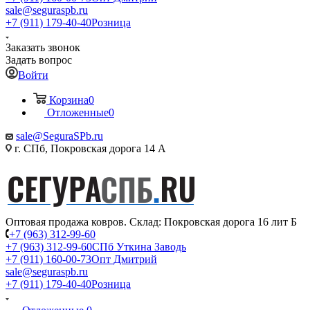
sale@seguraspb.ru
+7 (911) 179-40-40
Розница
Заказать звонок
Задать вопрос
Войти
Корзина
0
Отложенные
0
sale@SeguraSPb.ru
г. СПб, Покровская дорога 14 А
Оптовая продажа ковров. Склад: Покровская дорога 16 лит Б
+7 (963) 312-99-60
+7 (963) 312-99-60
СПб Уткина Заводь
+7 (911) 160-00-73
Опт Дмитрий
sale@seguraspb.ru
+7 (911) 179-40-40
Розница