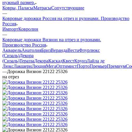
нужный размер.
Ковры, Паласы
Матрасы
Сопутствующие
—
Ковровые дорожки Россия на отрез и рулонами. Производство
Россия
Импорт
Ковролин
—
Ковровые дорожки Визион на отрез и рулонами.
Производство Россия
Акварель
Анатолия
Бриз
Веранда
Веста
Флурлюкс
(Сизаль)
Декора
(Сизаль)
Теразза
Декора
Каскад
Квест
Круиз
Лайла де
Люкс
Лакшери
Люция
Мега
Оптимист
Порто
Премьер
Премиум
Со
—
Дорожка Визион 22122 25326
на отрез