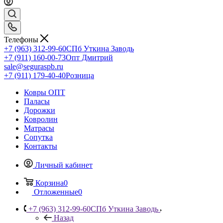
Телефоны
+7 (963) 312-99-60
СПб Уткина Заводь
+7 (911) 160-00-73
Опт Дмитрий
sale@seguraspb.ru
+7 (911) 179-40-40
Розница
Ковры ОПТ
Паласы
Дорожки
Ковролин
Матрасы
Сопутка
Контакты
Личный кабинет
Корзина
0
Отложенные
0
+7 (963) 312-99-60
СПб Уткина Заводь
Назад