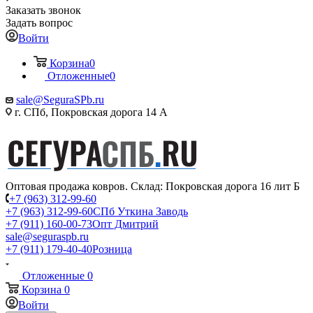
Заказать звонок
Задать вопрос
Войти
Корзина
0
Отложенные
0
sale@SeguraSPb.ru
г. СПб, Покровская дорога 14 А
Оптовая продажа ковров. Склад: Покровская дорога 16 лит Б
+7 (963) 312-99-60
+7 (963) 312-99-60
СПб Уткина Заводь
+7 (911) 160-00-73
Опт Дмитрий
sale@seguraspb.ru
+7 (911) 179-40-40
Розница
Отложенные
0
Корзина
0
Войти