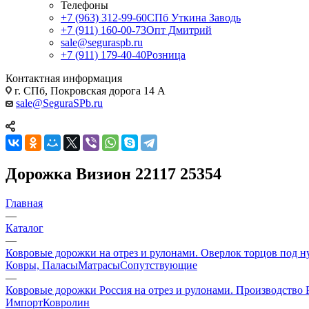
Телефоны
+7 (963) 312-99-60
СПб Уткина Заводь
+7 (911) 160-00-73
Опт Дмитрий
sale@seguraspb.ru
+7 (911) 179-40-40
Розница
Контактная информация
г. СПб, Покровская дорога 14 А
sale@SeguraSPb.ru
Дорожка Визион 22117 25354
Главная
—
Каталог
—
Ковровые дорожки на отрез и рулонами. Оверлок торцов под н
Ковры, Паласы
Матрасы
Сопутствующие
—
Ковровые дорожки Россия на отрез и рулонами. Производство 
Импорт
Ковролин