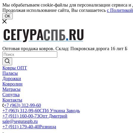
Мы обрабатываем cookie-файлы для персонализации сервиса и д
Продолжая использование сайта, Вы соглашаетесь
c Политикой
OK
Оптовая продажа ковров. Склад: Покровская дорога 16 лит Б
Ковры ОПТ
Паласы
Дорожки
Ковролин
Матрасы
Сопутка
Контакты
+7 (963) 312-99-60
+7 (963) 312-99-60
СПб Уткина Заводь
+7 (911) 160-00-73
Опт Дмитрий
sale@seguraspb.ru
+7 (911) 179-40-40
Розница