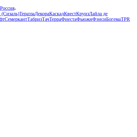
 Россия
 (Сизаль)
Теразза
Декора
Каскад
Квест
Круиз
Лайла де
фт
Семеркант
Табриз
Тач
Терра
Фиеста
Фьюжн
Фэнси
Богема
TPR