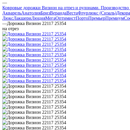
—
Ковровые дорожки Визион на отрез и рулонами. Производство
Акварель
Анатолия
Бриз
Веранда
Веста
Флурлюкс (Сизаль)
Декора
Люкс
Лакшери
Люция
Мега
Оптимист
Порто
Премьер
Премиум
Со
—
Дорожка Визион 22117 25354
на отрез