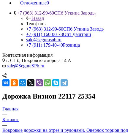
Отложенные
0
+7 (963) 312-99-60
СПб Уткина Заводь
Назад
Телефоны
+7 (963) 312-99-60
СПб Уткина Заводь
+7 (911) 160-00-73
Опт Дмитрий
sale@seguraspb.ru
+7 (911) 179-40-40
Розница
Контактная информация
г. СПб, Покровская дорога 14 А
sale@SeguraSPb.ru
Дорожка Визион 22117 25354
Главная
—
Каталог
—
Ковровые дорожки на отрез и рулонами. Оверлок торцов под