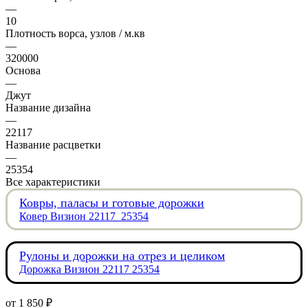
—
10
Плотность ворса, узлов / м.кв
—
320000
Основа
—
Джут
Название дизайна
—
22117
Название расцветки
—
25354
Все характеристики
Ковры, паласы и готовые дорожки
Ковер Визион 22117_25354
Рулоны и дорожки на отрез и целиком
Дорожка Визион 22117 25354
от
1 850 ₽