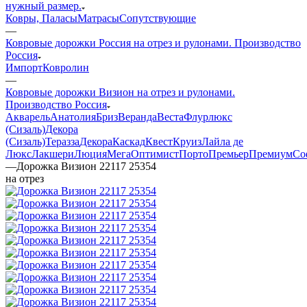
нужный размер.
Ковры, Паласы
Матрасы
Сопутствующие
—
Ковровые дорожки Россия на отрез и рулонами. Производство
Россия
Импорт
Ковролин
—
Ковровые дорожки Визион на отрез и рулонами.
Производство Россия
Акварель
Анатолия
Бриз
Веранда
Веста
Флурлюкс
(Сизаль)
Декора
(Сизаль)
Теразза
Декора
Каскад
Квест
Круиз
Лайла де
Люкс
Лакшери
Люция
Мега
Оптимист
Порто
Премьер
Премиум
Со
—
Дорожка Визион 22117 25354
на отрез