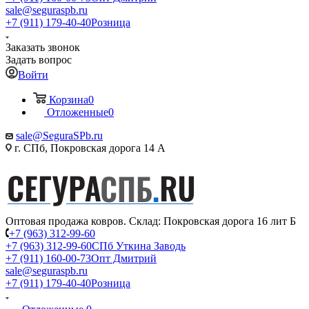
sale@seguraspb.ru
+7 (911) 179-40-40
Розница
Заказать звонок
Задать вопрос
Войти
Корзина
0
Отложенные
0
sale@SeguraSPb.ru
г. СПб, Покровская дорога 14 А
Оптовая продажа ковров. Склад: Покровская дорога 16 лит Б
+7 (963) 312-99-60
+7 (963) 312-99-60
СПб Уткина Заводь
+7 (911) 160-00-73
Опт Дмитрий
sale@seguraspb.ru
+7 (911) 179-40-40
Розница